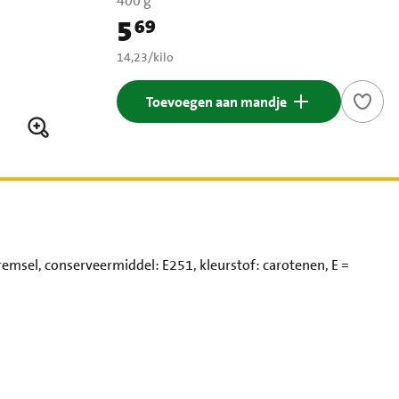
400 g
5
69
Prijs: € 5,69
€ 14,23 per kilo
14,23
/
kilo
Toevoegen aan mandje
remsel, conserveermiddel: E251, kleurstof: carotenen, E =