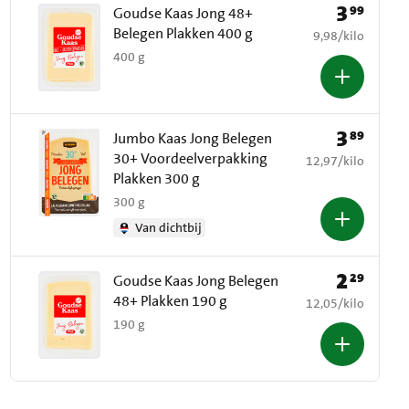
3
99
Prijs: € 3,99
Goudse Kaas Jong 48+
Belegen Plakken 400 g
€ 9,98 per kilo
9,98
/
kilo
400 g
3
89
Prijs: € 3,89
Jumbo Kaas Jong Belegen
30+ Voordeelverpakking
€ 12,97 per kilo
12,97
/
kilo
Plakken 300 g
300 g
Van dichtbij
2
29
Prijs: € 2,29
Goudse Kaas Jong Belegen
48+ Plakken 190 g
€ 12,05 per kilo
12,05
/
kilo
190 g