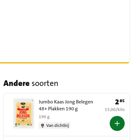
Andere
soorten
2
85
Prijs: € 2,85
Jumbo Kaas Jong Belegen
48+ Plakken 190 g
€ 15,00 per kilo
15,00
/
kilo
190 g
Van dichtbij