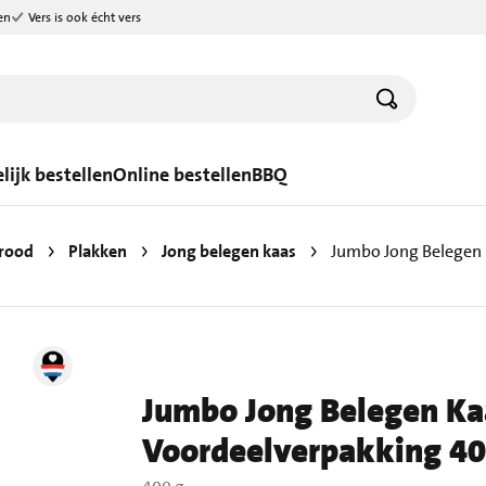
en
Vers is ook écht vers
lijk bestellen
Online bestellen
BBQ
brood
Plakken
Jong belegen kaas
Jumbo Jong Belegen 
Jumbo Jong Belegen Ka
Voordeelverpakking 40