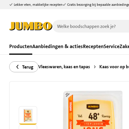
Lekker eten, makkelijke recepten
Gratis bezorging bij bepaalde aanbieding
Ga naar zoeken
Ga naar hoofdinhoud
Producten
Aanbiedingen & acties
Recepten
Service
Zake
Vleeswaren, kaas en tapas
Kaas voor op 
Terug