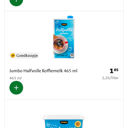
Goedkoopje
1
05
Prijs: € 1
Jumbo Halfvolle Koffiemelk 465 ml
€ 2,26 per liter
2,26
/
liter
465 ml