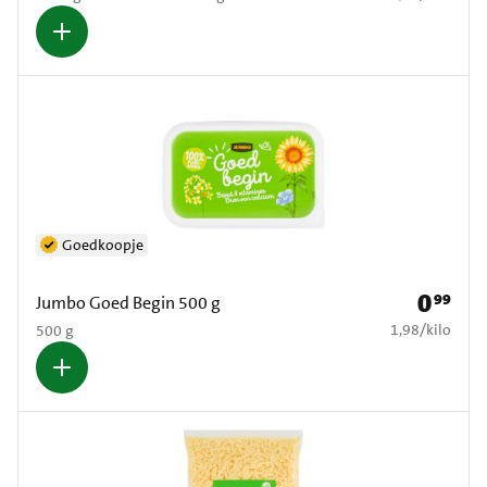
Goedkoopje
0
99
Prijs: € 0
Jumbo Goed Begin 500 g
€ 1,98 per kilo
1,98
/
kilo
500 g