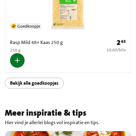
Goedkoopje
2
65
Prijs: € 2
Rasp Mild 48+ Kaas 250 g
€ 10,60 per kilo
10,60
/
kilo
250 g
Bekijk alle goedkoopjes
Meer inspiratie & tips
Hier vind je allerlei blogs vol inspiratie en tips.