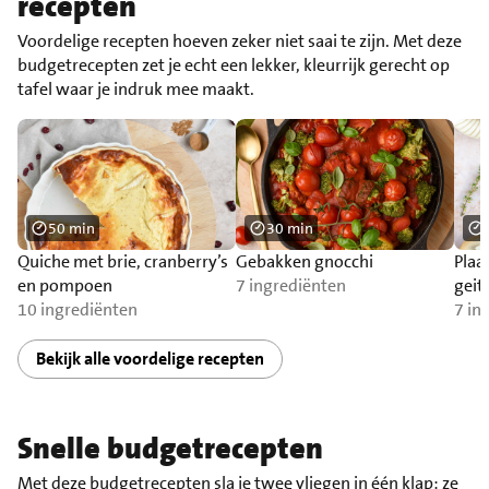
recepten
Voordelige recepten hoeven zeker niet saai te zijn. Met deze
budgetrecepten zet je echt een lekker, kleurrijk gerecht op
tafel waar je indruk mee maakt.
50 min
30 min
Quiche met brie, cranberry’s
Gebakken gnocchi
Plaa
en pompoen
7 ingrediënten
geit
10 ingrediënten
7 in
Bekijk alle voordelige recepten
Snelle budgetrecepten
Met deze budgetrecepten sla je twee vliegen in één klap: ze