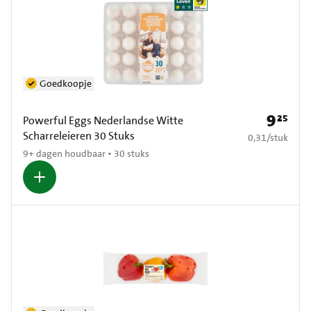
Goedkoopje
9
25
Prijs: € 9
Powerful Eggs Nederlandse Witte
Scharreleieren 30 Stuks
€ 0,31 per stuk
0,31
/
stuk
9+ dagen houdbaar • 30 stuks