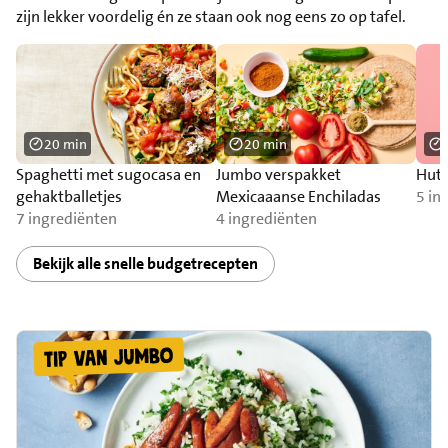
zijn lekker voordelig én ze staan ook nog eens zo op tafel.
20 min
20 min
Spaghetti met sugocasa en
Jumbo verspakket
Huts
gehaktballetjes
Mexicaaanse Enchiladas
5 in
7 ingrediënten
4 ingrediënten
Bekijk alle snelle budgetrecepten