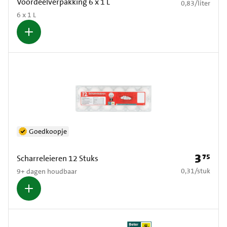
Voordeelverpakking 6 x 1 L
€ 0,83 per liter
0,83
/
liter
6 x 1 L
Goedkoopje
3
75
Prijs: € 3
Scharreleieren 12 Stuks
€ 0,31 per stuk
0,31
/
stuk
9+ dagen houdbaar