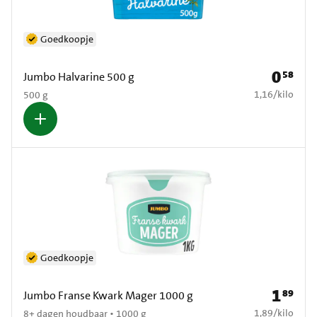
Goedkoopje
0
58
Prijs: € 0
Jumbo Halvarine 500 g
€ 1,16 per kilo
1,16
/
kilo
500 g
Goedkoopje
1
89
Prijs: € 1
Jumbo Franse Kwark Mager 1000 g
€ 1,89 per kilo
1,89
/
kilo
8+ dagen houdbaar • 1000 g