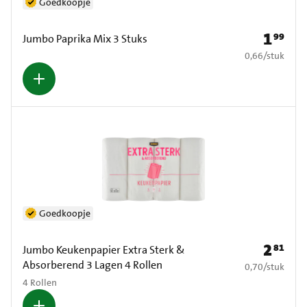
Goedkoopje
1
99
Prijs: € 1
Jumbo Paprika Mix 3 Stuks
€ 0,66 per stuk
0,66
/
stuk
Goedkoopje
2
81
Prijs: € 2
Jumbo Keukenpapier Extra Sterk &
Absorberend 3 Lagen 4 Rollen
€ 0,70 per stuk
0,70
/
stuk
4 Rollen