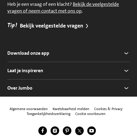
Heb je een vraag of een klacht?
Bekijk de veelgestelde
vragen of neem contact met ons op
.
Tip!
Bekijk veelgestelde vragen
Download onze app
Laat je inspireren
Over Jumbo
Algemene voorwaarden
Kwetsbaarheid melden
Cookies & Privacy
Toegankelijkheidsverklaring
Cookie voorkeuren
Jumbo Facebook
Jumbo Instagram
Jumbo Pinterest
Jumbo Twitter
Jumbo YouTube
Volg ons