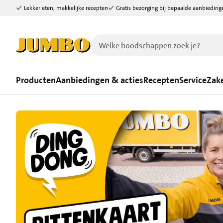
Lekker eten, makkelijke recepten
Gratis bezorging bij bepaalde aanbieding
Ga naar zoeken
Ga naar hoofdinhoud
Producten
Aanbiedingen & acties
Recepten
Service
Zake