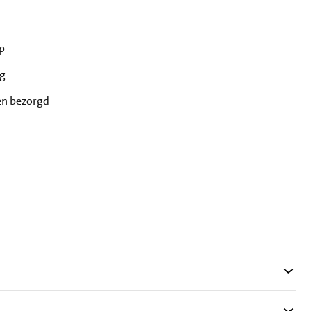
p
ng
en bezorgd