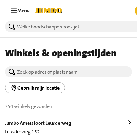
Ga naar zoeken
Ga naar hoofdinhoud
Menu
Winkels & openingstijden
Gebruik mijn locatie
754 winkels gevonden
Jumbo Amersfoort Leusderweg
Leusderweg 152