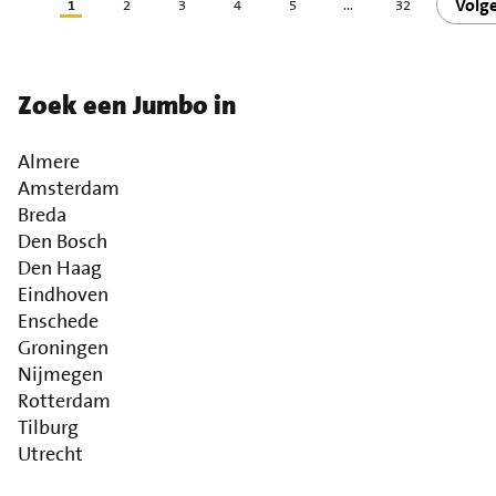
Volg
1
2
3
4
5
...
32
Zoek een Jumbo in
Almere
Amsterdam
Breda
Den Bosch
Den Haag
Eindhoven
Enschede
Groningen
Nijmegen
Rotterdam
Tilburg
Utrecht