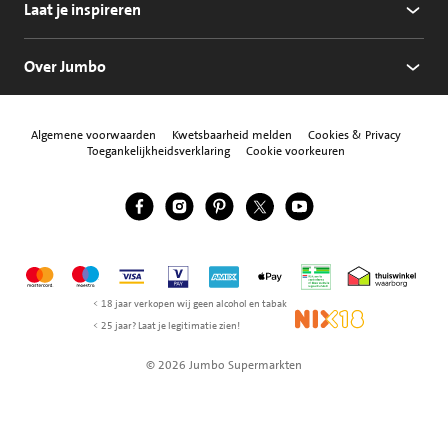
Laat je inspireren
Over Jumbo
Algemene voorwaarden
Kwetsbaarheid melden
Cookies & Privacy
Toegankelijkheidsverklaring
Cookie voorkeuren
Jumbo Facebook
Jumbo Instagram
Jumbo Pinterest
Jumbo Twitter
Jumbo YouTube
Volg ons
Mastercard
Maestro
Visa
Vpay
American Express
Apple Pay
Aanbiedersmedicijne
Thuiswinkel w
< 18 jaar verkopen wij geen alcohol en tabak
NIX18
< 25 jaar? Laat je legitimatie zien!
© 2026 Jumbo Supermarkten