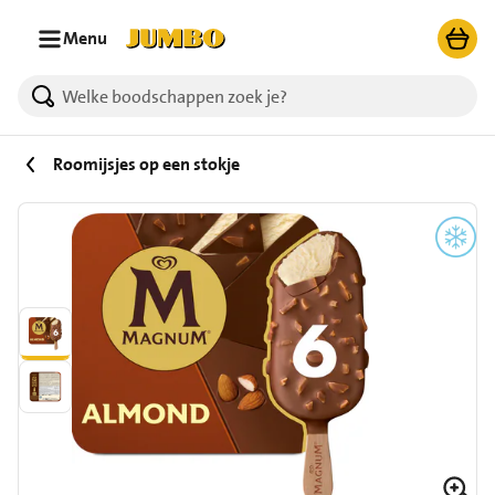
Ga naar zoeken
Ga naar hoofdinhoud
Menu
Roomijsjes op een stokje