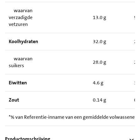
waarvan
verzadigde
13.0 g
9.
vetzuren
Koolhydraten
32.0 g
24
waarvan
28.0 g
21
suikers
Eiwitten
4.6 g
3.
Zout
0.14 g
0.
*% van Referentie-inname van een gemiddelde volwassene (
Productomschrijving