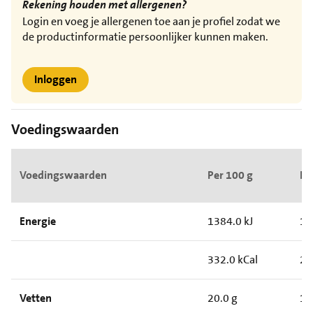
Rekening houden met allergenen?
Login en voeg je allergenen toe aan je profiel zodat we
de productinformatie persoonlijker kunnen maken.
Inloggen
Voedingswaarden
Voedingswaarden
Per 100 g
Pe
Energie
1384.0 kJ
10
332.0 kCal
24
Vetten
20.0 g
15