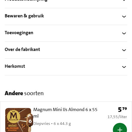
Bewaren & gebruik
Toevoegingen
Over de fabrikant
Herkomst
Andere
soorten
5
79
Prijs: 
Magnum Mini IJs Almond 6 x 55
ml
€ 17,55 per li
17,55
/
liter
Diepvries • 6 x 44.3 g