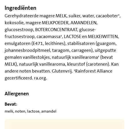
Ingrediënten
Gerehydrateerde magere MELK, suiker, water, cacaoboter¹,
kokosolie, magere MELKPOEDER, AMANDELEN,
glucosestroop, BOTERCONCENTRAAT, glucose-
fructosestroop, cacaomassa¹, LACTOSE en MELKEIWITTEN,
emulgatoren (E471, lecithines), stabilisatoren (guargom,
johannesbroodpitmeel, taragom, carrageen), uitgeputte
gemalen vanillestokjes, natuurlijk vanillearoma¹ (bevat
MELK), natuurlijk vanillearoma, kleurstof (carotenen). Kan
andere noten bevatten. Glutenvrij. ¹Rainforest Alliance
gecertificeerd. ra.org.
Allergenen
Bevat:
melk, noten, lactose, amandel