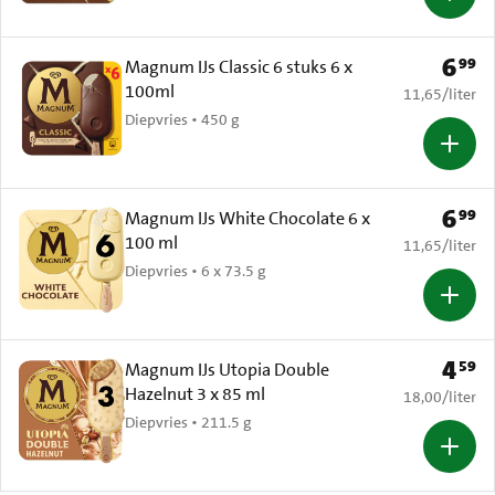
6
99
Prijs: 
Magnum IJs Classic 6 stuks 6 x
100ml
€ 11,65 per li
11,65
/
liter
Diepvries • 450 g
6
99
Prijs: 
Magnum IJs White Chocolate 6 x
100 ml
€ 11,65 per li
11,65
/
liter
Diepvries • 6 x 73.5 g
4
59
Prijs: 
Magnum IJs Utopia Double
Hazelnut 3 x 85 ml
€ 18,00 per li
18,00
/
liter
Diepvries • 211.5 g