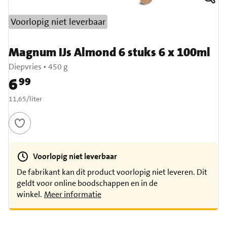
Voorlopig niet leverbaar
Magnum IJs Almond 6 stuks 6 x 100ml
Diepvries
•
450 g
6
99
Prijs: € 6,99
€ 11,65 per liter
11,65
/
liter
Voorlopig niet leverbaar
De fabrikant kan dit product voorlopig niet leveren. Dit
geldt voor online boodschappen en in de
winkel.
Meer informatie