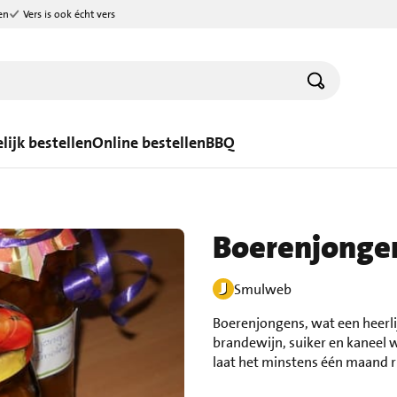
en
Vers is ook écht vers
lijk bestellen
Online bestellen
BBQ
Boerenjonge
Smulweb
Boerenjongens, wat een heerlij
brandewijn, suiker en kaneel 
laat het minstens één maand r