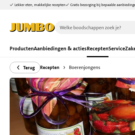
Lekker eten, makkelijke recepten
Gratis bezorging bij bepaalde aanbieding
Ga naar zoeken
Ga naar hoofdinhoud
Producten
Aanbiedingen & acties
Recepten
Service
Zake
Recepten
Boerenjongens
Terug