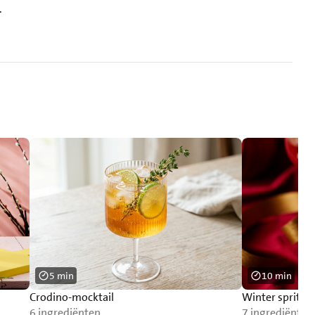
.
5 min
10 min
Crodino-mocktail
Winter spritz
6 ingrediënten
7 ingrediënten