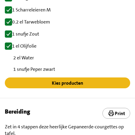
1 Scharreleieren M
0.2 el Tarwebloem
1 snufje Zout
1 el Olijfolie
2 el Water
1 snufje Peper zwart
Kies producten
Bereiding
Print
Zet in 4 stappen deze heerlijke Gepaneerde-courgettes op
tafel.