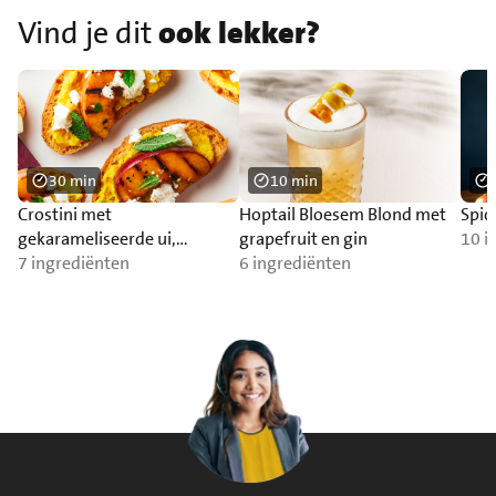
Vind je dit
ook lekker?
30 min
10 min
Crostini met
Hoptail Bloesem Blond met
Spic
gekarameliseerde ui,
grapefruit en gin
10 i
gegrilde perzik, feta en munt
7 ingrediënten
6 ingrediënten