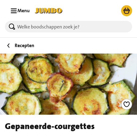
Ga naar zoeken
Ga naar hoofdinhoud
Menu
Recepten
Gepaneerde-courgettes