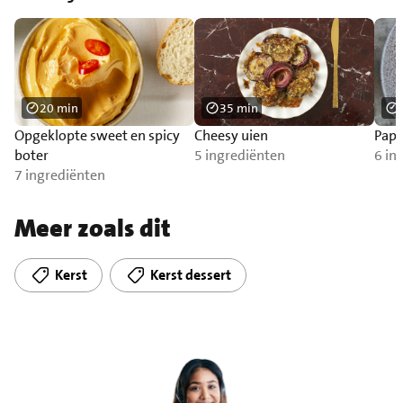
20 min
35 min
Opgeklopte sweet en spicy
Cheesy uien
Papa
boter
5 ingrediënten
6 in
7 ingrediënten
Meer zoals dit
Kerst
Kerst dessert