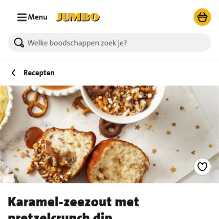
Ga naar zoeken
Ga naar hoofdinhoud
Menu
Recepten
Karamel-zeezout met
pretzelcrunch dip