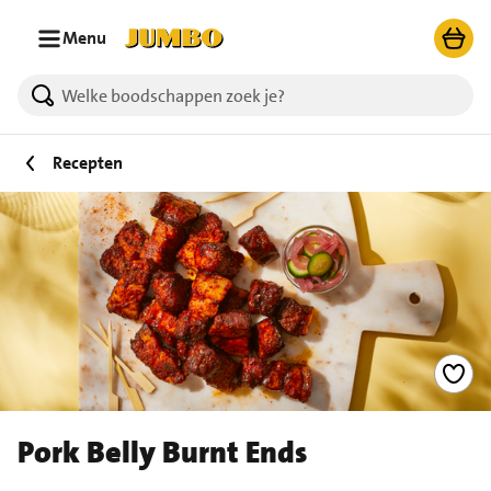
Ga naar zoeken
Ga naar hoofdinhoud
Menu
Recepten
Pork Belly Burnt Ends