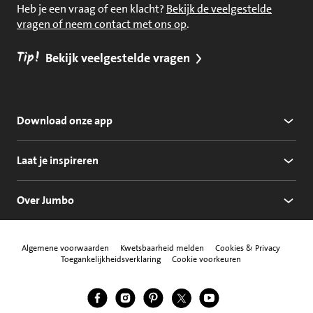
Heb je een vraag of een klacht?
Bekijk de veelgestelde
vragen of neem contact met ons op
.
Tip!
Bekijk veelgestelde vragen
Download onze app
Laat je inspireren
Over Jumbo
Algemene voorwaarden
Kwetsbaarheid melden
Cookies & Privacy
Toegankelijkheidsverklaring
Cookie voorkeuren
Jumbo Facebook
Jumbo Instagram
Jumbo Pinterest
Jumbo Twitter
Jumbo YouTube
Volg ons