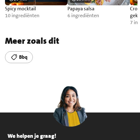
Spicy mocktail
Papaya salsa
Cros
10 ingrediënten
6 ingrediënten
geka
gegr
7 in
Meer zoals dit
Bbq
We helpen je graag!