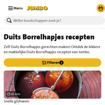
Ga naar zoeken
Ga naar hoofdinhoud
Menu
Duits Borrelhapjes recepten
Zelf Duits Borrelhapjes gerechten maken! Ontdek de lekkere
en makkelijke Duits Borrelhapjes recepten van Jumbo.
Filteren
2
20 min
Snelle glühwein