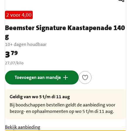
2 voor 4,00
Beemster Signature Kaastapenade 140
g
10+ dagen houdbaar
3
79
Prijs: € 3,79
€ 27,07 per kilo
27,07
/
kilo
Toevoegen aan mandje
Geldig van wo 5 t/m di 11 aug
Bij boodschappen bestellen geldt de aanbieding voor
bezorg- en ophaalmomenten op wo 5 t/m di 11 aug.
Bekijk aanbieding