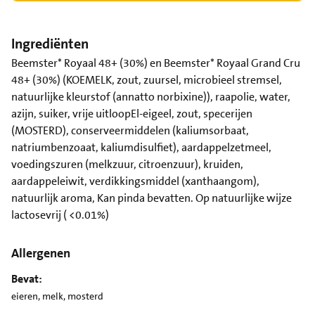
Ingrediënten
Beemster* Royaal 48+ (30%) en Beemster* Royaal Grand Cru
48+ (30%) (KOEMELK, zout, zuursel, microbieel stremsel,
natuurlijke kleurstof (annatto norbixine)), raapolie, water,
azijn, suiker, vrije uitloopEl-eigeel, zout, specerijen
(MOSTERD), conserveermiddelen (kaliumsorbaat,
natriumbenzoaat, kaliumdisulfiet), aardappelzetmeel,
voedingszuren (melkzuur, citroenzuur), kruiden,
aardappeleiwit, verdikkingsmiddel (xanthaangom),
natuurlijk aroma, Kan pinda bevatten. Op natuurlijke wijze
lactosevrij ( <0.01%)
Allergenen
Bevat:
eieren, melk, mosterd