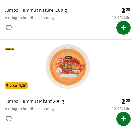
2
59
Prijs:
Jumbo Hummus Naturel 200 g
€ 12,95 per
12,95
/
kilo
9+ dagen houdbaar • 200 g
3 voor 6,00
2
59
Prijs:
Jumbo Hummus Pikant 200 g
€ 12,95 per
12,95
/
kilo
9+ dagen houdbaar • 200 g