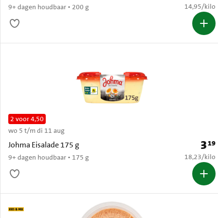
€ 14,95 per
14,95
/
kilo
9+ dagen houdbaar • 200 g
2 voor 4,50
wo 5 t/m di 11 aug
3
19
Prijs:
Johma Eisalade 175 g
€ 18,23 per
18,23
/
kilo
9+ dagen houdbaar • 175 g