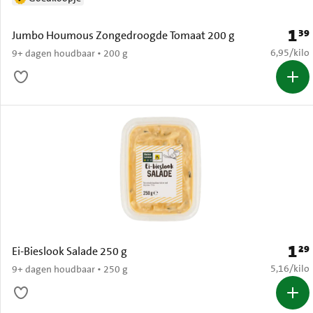
1
39
Prijs:
Jumbo Houmous Zongedroogde Tomaat 200 g
€ 6,95 per
6,95
/
kilo
9+ dagen houdbaar • 200 g
1
29
Prijs:
Ei-Bieslook Salade 250 g
€ 5,16 per
5,16
/
kilo
9+ dagen houdbaar • 250 g