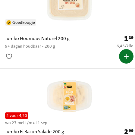
Goedkoopje
1
29
Prijs:
Jumbo Houmous Naturel 200 g
€ 6,45 per
6,45
/
kilo
9+ dagen houdbaar • 200 g
2 voor 4,50
wo 27 mei t/m di 1 sep
2
99
Prijs:
Jumbo Ei Bacon Salade 200 g