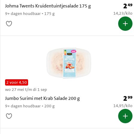
2
49
Prijs:
Johma Twents Kruidentuintjesalade 175 g
€ 14,23 per
14,23
/
kilo
9+ dagen houdbaar • 175 g
2 voor 4,50
wo 27 mei t/m di 1 sep
2
99
Prijs:
Jumbo Surimi met Krab Salade 200 g
€ 14,95 per
14,95
/
kilo
9+ dagen houdbaar • 200 g