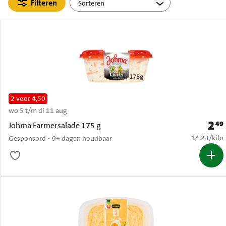
Filteren
2 voor 4,50
wo 5 t/m di 11 aug
2
49
Prijs:
Johma Farmersalade 175 g
€ 14,23 per
14,23
/
kilo
Gesponsord • 9+ dagen houdbaar