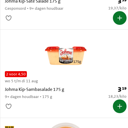
3
39
Prijs:
Johma Kip-Saté Salade 175 g
€ 19,37 per
19,37
/
kilo
Gesponsord • 9+ dagen houdbaar
2 voor 4,50
wo 5 t/m di 11 aug
3
19
Prijs:
Johma Kip-Sambasalade 175 g
€ 18,23 per
18,23
/
kilo
9+ dagen houdbaar • 175 g