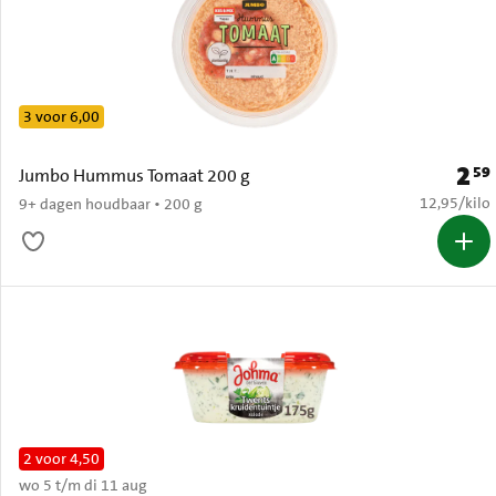
3 voor 6,00
2
59
Prijs:
Jumbo Hummus Tomaat 200 g
€ 12,95 per
12,95
/
kilo
9+ dagen houdbaar • 200 g
2 voor 4,50
wo 5 t/m di 11 aug