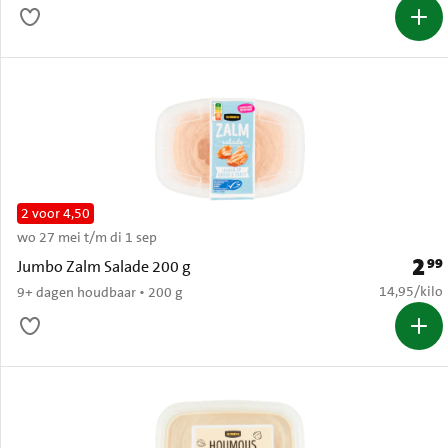
2 voor 4,50
wo 27 mei t/m di 1 sep
2
99
Prijs:
Jumbo Zalm Salade 200 g
€ 14,95 per
14,95
/
kilo
9+ dagen houdbaar • 200 g