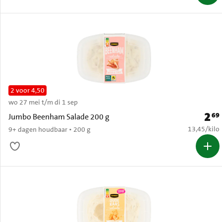
2 voor 4,50
wo 27 mei t/m di 1 sep
2
69
Prijs:
Jumbo Beenham Salade 200 g
€ 13,45 per
13,45
/
kilo
9+ dagen houdbaar • 200 g