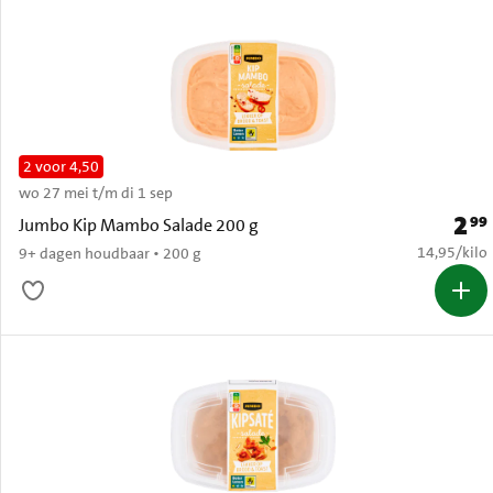
2 voor 4,50
wo 27 mei t/m di 1 sep
2
99
Prijs:
Jumbo Kip Mambo Salade 200 g
€ 14,95 per
14,95
/
kilo
9+ dagen houdbaar • 200 g