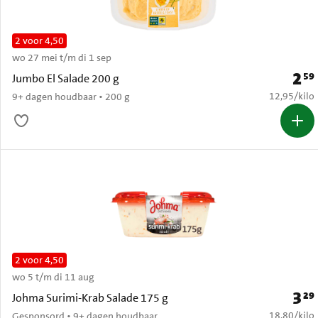
2 voor 4,50
wo 27 mei t/m di 1 sep
2
59
Prijs:
Jumbo El Salade 200 g
€ 12,95 per
12,95
/
kilo
9+ dagen houdbaar • 200 g
2 voor 4,50
wo 5 t/m di 11 aug
3
29
Prijs:
Johma Surimi-Krab Salade 175 g
€ 18,80 per
18,80
/
kilo
Gesponsord • 9+ dagen houdbaar