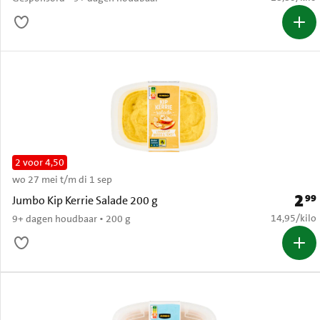
2 voor 4,50
wo 27 mei t/m di 1 sep
2
99
Prijs:
Jumbo Kip Kerrie Salade 200 g
€ 14,95 per
14,95
/
kilo
9+ dagen houdbaar • 200 g