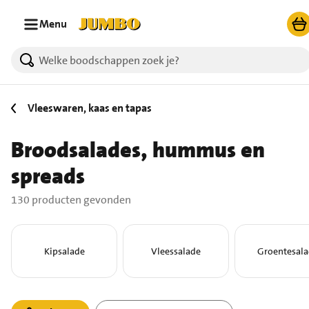
Ga naar zoeken
Ga naar hoofdinhoud
Menu
130 producten gevonden.
Vleeswaren, kaas en tapas
Broodsalades, hummus en
spreads
130 producten gevonden
Kipsalade
Vleessalade
Groentesala