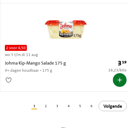
2 voor 4,50
wo 5 t/m di 11 aug
3
19
Prijs:
Johma Kip-Mango Salade 175 g
€ 18,23 per
18,23
/
kilo
9+ dagen houdbaar • 175 g
Volgende
1
2
3
4
5
6