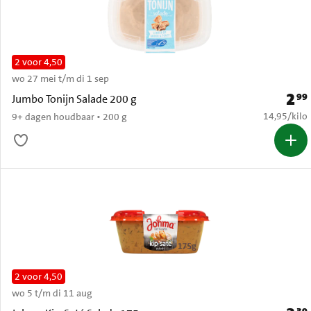
2 voor 4,50
wo 27 mei t/m di 1 sep
2
99
Prijs:
Jumbo Tonijn Salade 200 g
€ 14,95 per
14,95
/
kilo
9+ dagen houdbaar • 200 g
2 voor 4,50
wo 5 t/m di 11 aug