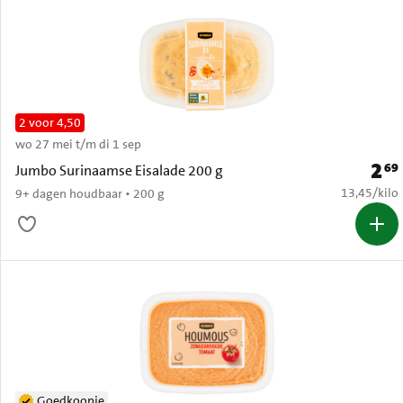
2 voor 4,50
wo 27 mei t/m di 1 sep
2
69
Prijs:
Jumbo Surinaamse Eisalade 200 g
€ 13,45 per
13,45
/
kilo
9+ dagen houdbaar • 200 g
Goedkoopje