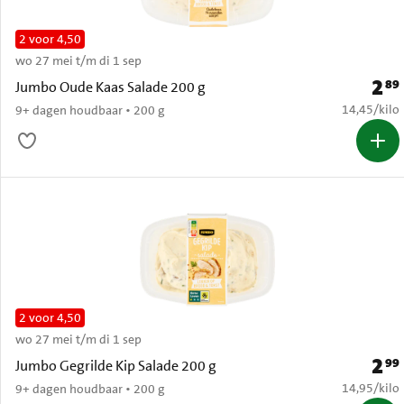
2 voor 4,50
wo 27 mei t/m di 1 sep
2
89
Prijs:
Jumbo Oude Kaas Salade 200 g
€ 14,45 per
14,45
/
kilo
9+ dagen houdbaar • 200 g
2 voor 4,50
wo 27 mei t/m di 1 sep
2
99
Prijs:
Jumbo Gegrilde Kip Salade 200 g
€ 14,95 per
14,95
/
kilo
9+ dagen houdbaar • 200 g