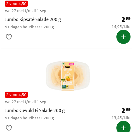
2 voor 4,50
wo 27 mei t/m di 1 sep
2
99
Prijs:
Jumbo Kipsaté Salade 200 g
€ 14,95 per
14,95
/
kilo
9+ dagen houdbaar • 200 g
2 voor 4,50
wo 27 mei t/m di 1 sep
2
69
Prijs:
Jumbo Gevuld Ei Salade 200 g
€ 13,45 per
13,45
/
kilo
9+ dagen houdbaar • 200 g