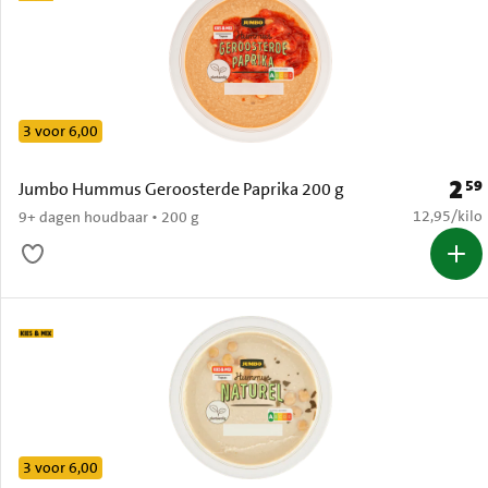
3 voor 6,00
2
59
Prijs:
Jumbo Hummus Geroosterde Paprika 200 g
€ 12,95 per
12,95
/
kilo
9+ dagen houdbaar • 200 g
3 voor 6,00