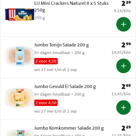
2
29
Prijs: 
LU Mini Crackers Naturel 8 x 5 Stuks
250g
€ 9,16 per k
9,16
/
kilo
250 g
2
99
Prijs: 
Jumbo Tonijn Salade 200 g
€ 14,95 per k
14,95
/
kilo
9+ dagen houdbaar • 200 g
2 voor 4,50
wo 27 mei t/m di 1 sep
2
69
Prijs: 
Jumbo Gevuld Ei Salade 200 g
€ 13,45 per k
13,45
/
kilo
9+ dagen houdbaar • 200 g
2 voor 4,50
wo 27 mei t/m di 1 sep
2
29
Prijs: 
Jumbo Komkommer Salade 200 g
€ 11,45 per k
11,45
/
kilo
9+ dagen houdbaar • 200 g