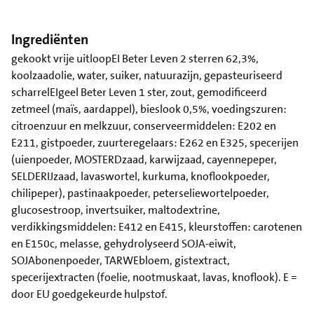
Ingrediënten
gekookt vrije uitloopEI Beter Leven 2 sterren 62,3%,
koolzaadolie, water, suiker, natuurazijn, gepasteuriseerd
scharrelEIgeel Beter Leven 1 ster, zout, gemodificeerd
zetmeel (maïs, aardappel), bieslook 0,5%, voedingszuren:
citroenzuur en melkzuur, conserveermiddelen: E202 en
E211, gistpoeder, zuurteregelaars: E262 en E325, specerijen
(uienpoeder, MOSTERDzaad, karwijzaad, cayennepeper,
SELDERIJzaad, lavaswortel, kurkuma, knoflookpoeder,
chilipeper), pastinaakpoeder, peterseliewortelpoeder,
glucosestroop, invertsuiker, maltodextrine,
verdikkingsmiddelen: E412 en E415, kleurstoffen: carotenen
en E150c, melasse, gehydrolyseerd SOJA-eiwit,
SOJAbonenpoeder, TARWEbloem, gistextract,
specerijextracten (foelie, nootmuskaat, lavas, knoflook). E =
door EU goedgekeurde hulpstof.