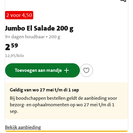
2 voor 4,50
Jumbo El Salade 200 g
9+ dagen houdbaar
•
200 g
2
59
Prijs: € 2,59
€ 12,95 per kilo
12,95
/
kilo
Toevoegen aan mandje
Geldig van wo 27 mei t/m di 1 sep
Bij boodschappen bestellen geldt de aanbieding voor
bezorg- en ophaalmomenten op wo 27 mei t/m di 1
sep.
Bekijk aanbieding