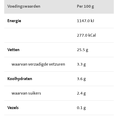
Voedingswaarden
Per 100 g
Energie
1147.0 kJ
277.0 kCal
Vetten
25.5 g
waarvan verzadigde vetzuren
3.3 g
Koolhydraten
3.6 g
waarvan suikers
2.4 g
Vezels
0.1 g