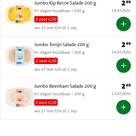
2
99
Prijs: 
Jumbo Kip Kerrie Salade 200 g
€ 14,95 per k
14,95
/
kilo
9+ dagen houdbaar • 200 g
2 voor 4,50
wo 27 mei t/m di 1 sep
2
99
Prijs: 
Jumbo Tonijn Salade 200 g
€ 14,95 per k
14,95
/
kilo
9+ dagen houdbaar • 200 g
2 voor 4,50
wo 27 mei t/m di 1 sep
2
69
Prijs: 
Jumbo Beenham Salade 200 g
€ 13,45 per k
13,45
/
kilo
9+ dagen houdbaar • 200 g
2 voor 4,50
wo 27 mei t/m di 1 sep