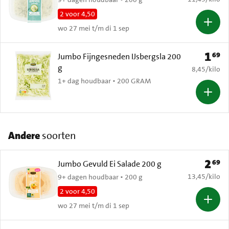
2 voor 4,50
wo 27 mei t/m di 1 sep
1
69
Prijs: 
Jumbo Fijngesneden IJsbergsla 200
g
€ 8,45 per k
8,45
/
kilo
1+ dag houdbaar • 200 GRAM
Andere
soorten
2
69
Prijs: 
Jumbo Gevuld Ei Salade 200 g
€ 13,45 per k
13,45
/
kilo
9+ dagen houdbaar • 200 g
2 voor 4,50
wo 27 mei t/m di 1 sep