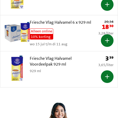
Oude prijs: 
20,34
Friesche Vlag Halvamel 6 x 929 ml
18
30
Nieuwe p
Alleen online
€ 3,28 per li
3,28
/
liter
10% korting
wo 15 jul t/m di 11 aug
3
39
Prijs: 
Friesche Vlag Halvamel
Voordeelpak 929 ml
€ 3,65 per li
3,65
/
liter
929 ml