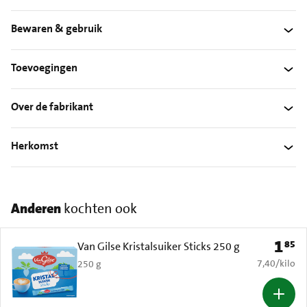
Bewaren & gebruik
Toevoegingen
Over de fabrikant
Herkomst
Anderen
kochten ook
1
85
Prijs: 
Van Gilse Kristalsuiker Sticks 250 g
€ 7,40 per k
7,40
/
kilo
250 g