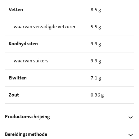
Vetten
8.5 g
waarvan verzadigde vetzuren
5.5 g
Koolhydraten
9.9 g
waarvan suikers
9.9 g
Eiwitten
7.1 g
Zout
0.36 g
Productomschrijving
Bereidingsmethode