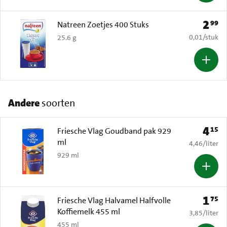
2
99
Prijs: 
Natreen Zoetjes 400 Stuks
€ 0,01 per s
0,01
/
stuk
25.6 g
Andere
soorten
4
15
Prijs: 
Friesche Vlag Goudband pak 929
ml
€ 4,46 per li
4,46
/
liter
929 ml
1
75
Prijs: 
Friesche Vlag Halvamel Halfvolle
Koffiemelk 455 ml
€ 3,85 per li
3,85
/
liter
455 ml