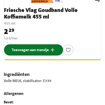
Friesche Vlag Goudband Volle
Koffiemelk 455 ml
455 ml
2
29
Prijs: € 2,29
€ 5,03 per liter
5,03
/
liter
Toevoegen aan mandje
Ingrediënten
Volle MELK, stabilisator: E339
Allergenen
Bevat: