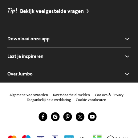
Tip!
Bekijk veelgestelde vragen
Download onze app
Laat je inspireren
Over Jumbo
Algemene voorwaarden
Kwetsbaarheid melden
Cookies & Privacy
Toegankelijkheidsverklaring
Cookie voorkeuren
Jumbo Facebook
Jumbo Instagram
Jumbo Pinterest
Jumbo Twitter
Jumbo YouTube
Volg ons
Mastercard
Maestro
Visa
Vpay
American Express
Apple Pay
Aanbiedersmedicijne
Thuiswinkel w