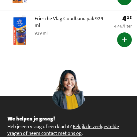
4
15
Prijs: 
Friesche Vlag Goudband pak 929
ml
€ 4,46 per li
4,46
/
liter
929 ml
We helpen je graag!
Heb je een vraag of een klacht?
Bekijk de veelgestelde
vragen of neem contact met ons op
.