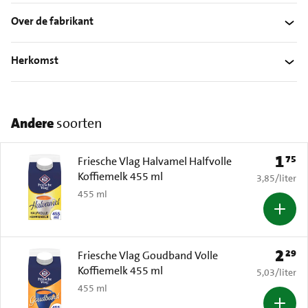
Over de fabrikant
Herkomst
Andere
soorten
1
75
Prijs: 
Friesche Vlag Halvamel Halfvolle
Koffiemelk 455 ml
€ 3,85 per li
3,85
/
liter
455 ml
2
29
Prijs: 
Friesche Vlag Goudband Volle
Koffiemelk 455 ml
€ 5,03 per li
5,03
/
liter
455 ml