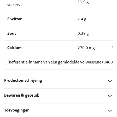
11.9 g
suikers
Eiwitten
7.4 g
Zout
0.39 g
Calcium
270.0 mg
34
*Referentie-inname van een gemiddelde volwassene (8400 kJ /
Productomschrijving
Bewaren & gebruik
Toevoegingen