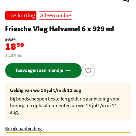
10% korting
Alleen online
Friesche Vlag Halvamel 6 x 929 ml
Oude prijs: € 20,34
20,34
18
30
Nieuwe prijs: € 18,30
€ 3,28 per liter
3,28
/
liter
Toevoegen aan mandje
Geldig van wo 15 jul t/m di 11 aug
Bij boodschappen bestellen geldt de aanbieding voor
bezorg- en ophaalmomenten op wo 15 jul t/m di 11
aug.
Bekijk aanbieding