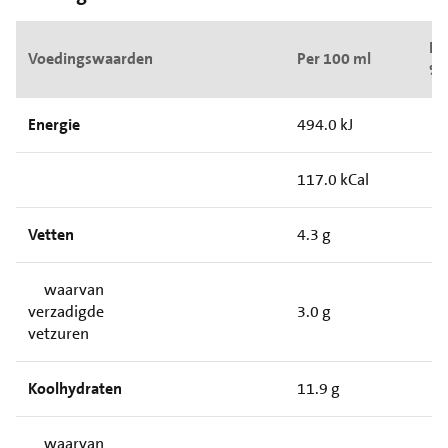
Pe
Voedingswaarden
Per 100 ml
%
Energie
494.0 kJ
117.0 kCal
Vetten
4.3 g
waarvan
verzadigde
3.0 g
vetzuren
Koolhydraten
11.9 g
waarvan