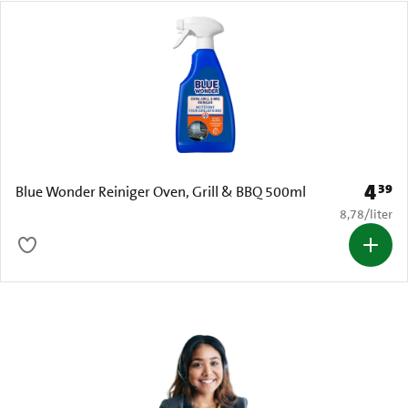
4
39
Prijs: 
Blue Wonder Reiniger Oven, Grill & BBQ 500ml
€ 8,78 per li
8,78
/
liter