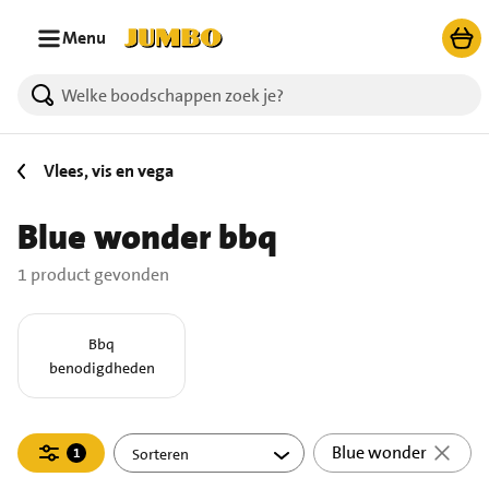
Ga naar zoeken
Ga naar hoofdinhoud
Menu
1 producten gevonden.
Vlees, vis en vega
Blue wonder bbq
1 product gevonden
Bbq
benodigdheden
Filteren
Blue wonder
1
actief