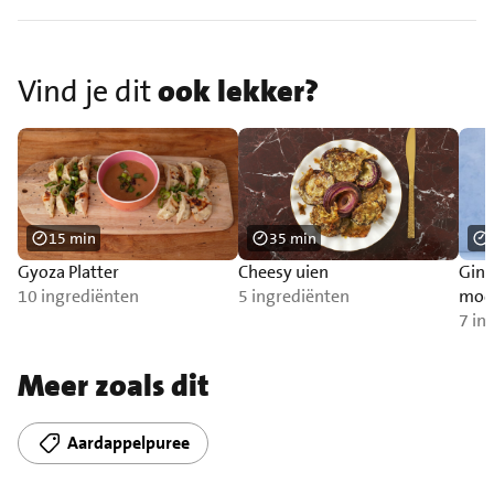
Vind je dit
ook lekker?
15 min
35 min
Gyoza Platter
Cheesy uien
Ging
10 ingrediënten
5 ingrediënten
mock
mun
7 in
Meer zoals dit
Aardappelpuree