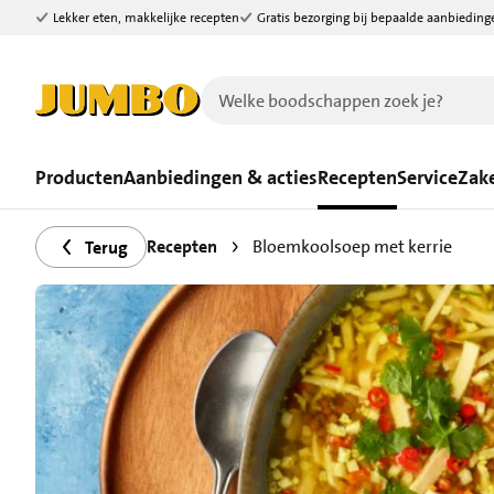
Lekker eten, makkelijke recepten
Gratis bezorging bij bepaalde aanbieding
Ga naar zoeken
Ga naar hoofdinhoud
Producten
Aanbiedingen & acties
Recepten
Service
Zake
Recepten
Bloemkoolsoep met kerrie
Terug