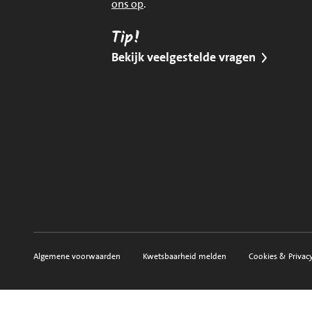
ons op
.
Tip!
Bekijk veelgestelde vragen
Algemene voorwaarden
Kwetsbaarheid melden
Cookies & Privac
Voorwaarden, privacy en sitemap