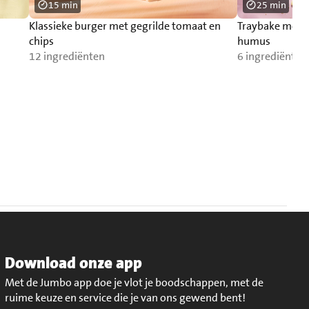
15 min
25 min
Klassieke burger met gegrilde tomaat en
Traybake met 
chips
humus
12 ingrediënten
6 ingrediënten
Download onze app
Met de Jumbo app doe je vlot je boodschappen, met de
ruime keuze en service die je van ons gewend bent!