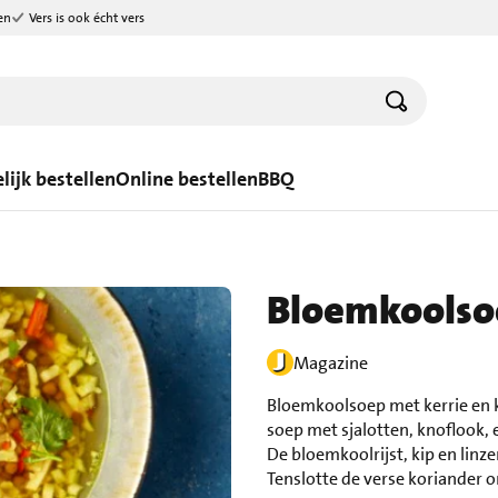
en
Vers is ook écht vers
lijk bestellen
Online bestellen
BBQ
Bloemkoolso
Magazine
Bloemkoolsoep met kerrie en k
soep met sjalotten, knoflook,
De bloemkoolrijst, kip en linz
Tenslotte de verse koriander 