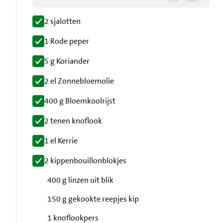
2 sjalotten
1 Rode peper
5 g Koriander
2 el Zonnebloemolie
400 g Bloemkoolrijst
2 tenen knoflook
1 el Kerrie
2 kippenbouillonblokjes
400 g linzen uit blik
150 g gekookte reepjes kip
1 knoflookpers