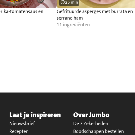
25 min
rika-tomatensaus en
Gefrituurde asperges met burrata en
serrano ham
11 ingrediënten
Laat je inspireren
Over Jumbo
Nieuwsbrief
De 7 Zekerheden
Recepten
Boodschappen bestellen