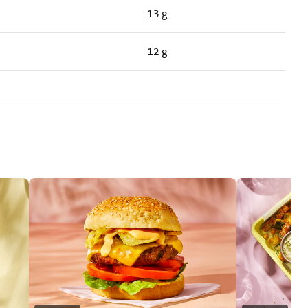
13 g
12 g