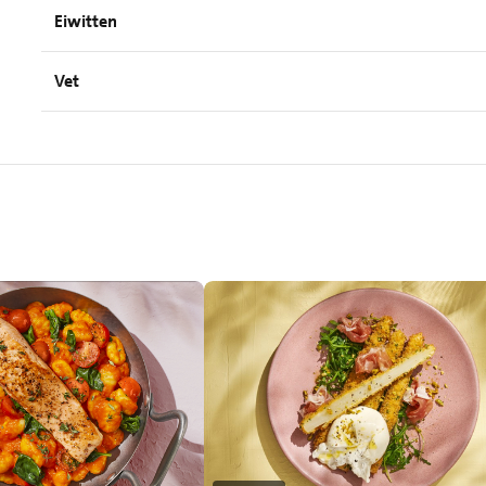
Eiwitten
Vet