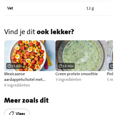
Vet
12 g
Vind je dit
ook lekker?
25 min
10 min
Mexicaanse
Green protein smoothie
Pink
aardappelschotel met
3 ingrediënten
5 in
trostomaat
8 ingrediënten
Meer zoals dit
Vlees