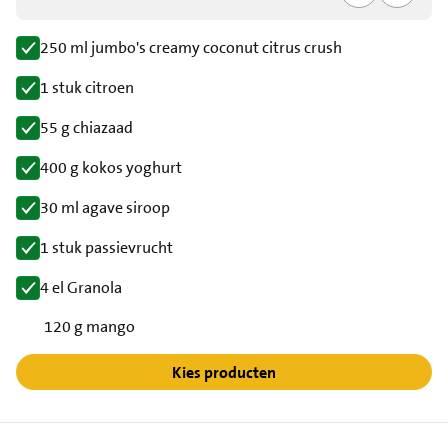
250 ml jumbo's creamy coconut citrus crush
1 stuk citroen
55 g chiazaad
400 g kokos yoghurt
30 ml agave siroop
1 stuk passievrucht
4 el Granola
120 g mango
Kies producten