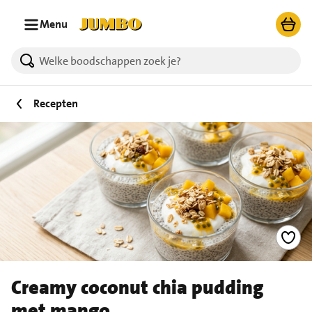
Ga naar zoeken
Ga naar hoofdinhoud
Menu
Recepten
Creamy coconut chia pudding
met mango