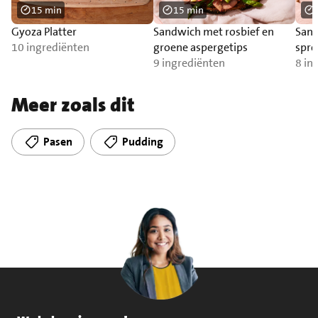
15 min
15 min
Gyoza Platter
Sandwich met rosbief en
Sand
10 ingrediënten
groene aspergetips
spre
9 ingrediënten
bra
8 in
Meer zoals dit
Pasen
Pudding