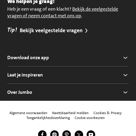
We helpen je graag!
Heb je een vraag of een klacht?
Bekijk de veelgestelde
vragen of neem contact met ons op
.
Tip!
Bekijk veelgestelde vragen
Download onze app
Laat je inspireren
Over Jumbo
Algemene voorwaarden
Kwetsbaarheid melden
Cookies & Privacy
Toegankelijkheidsverklaring
Cookie voorkeuren
Jumbo Facebook
Jumbo Instagram
Jumbo Pinterest
Jumbo Twitter
Jumbo YouTube
Volg ons