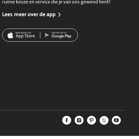
ruime keuze en service die je van ons gewend bent!
Lees meer over de app
Jumbo Facebook
Jumbo Instagram
Jumbo Pinterest
Jumbo Twitter
Jumbo YouT
Volg ons