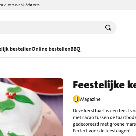
en
Vers is ook écht vers
lijk bestellen
Online bestellen
BBQ
Feestelijke k
Magazine
Deze kersttaart is een feest v
met cacao tussen de taartbode
gedecoreerd met groene marsep
Perfect voor de feestdagen!