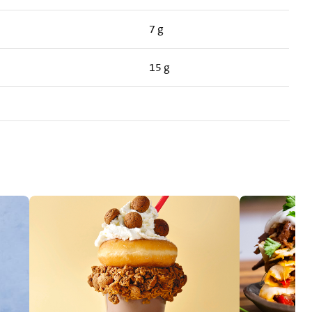
7 g
15 g