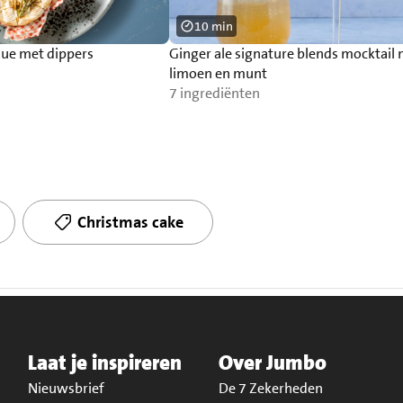
10 min
e met dippers
Ginger ale signature blends mocktail
limoen en munt
7 ingrediënten
Christmas cake
Laat je inspireren
Over Jumbo
Nieuwsbrief
De 7 Zekerheden