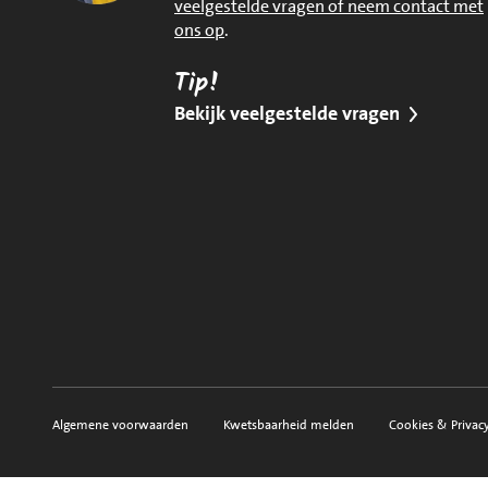
veelgestelde vragen of neem contact met
ons op
.
Tip!
Bekijk veelgestelde vragen
Algemene voorwaarden
Kwetsbaarheid melden
Cookies & Privac
Voorwaarden, privacy en sitemap