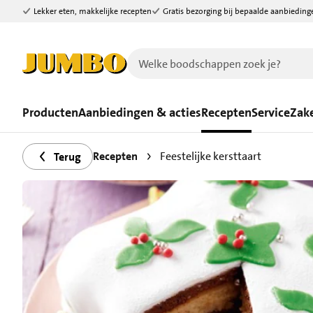
Lekker eten, makkelijke recepten
Gratis bezorging bij bepaalde aanbieding
Ga naar zoeken
Ga naar hoofdinhoud
Producten
Aanbiedingen & acties
Recepten
Service
Zake
Recepten
Feestelijke kersttaart
Terug