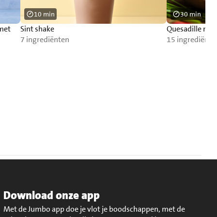
10 min
30 min
 met
Sint shake
Quesadille met
7 ingrediënten
15 ingrediënte
Download onze app
Met de Jumbo app doe je vlot je boodschappen, met de