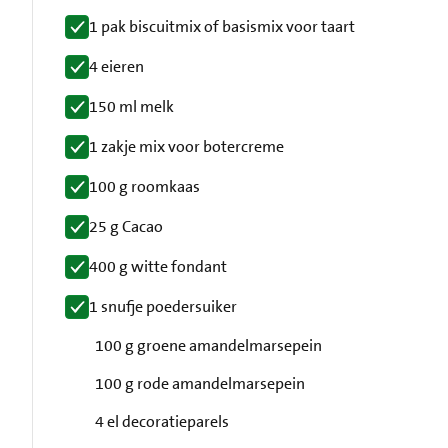
1 pak biscuitmix of basismix voor taart
4 eieren
150 ml melk
1 zakje mix voor botercreme
100 g roomkaas
25 g Cacao
400 g witte fondant
1 snufje poedersuiker
100 g groene amandelmarsepein
100 g rode amandelmarsepein
4 el decoratieparels