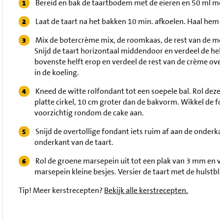
Bereid en bak de taartbodem met de eieren en 50 ml m
Laat de taart na het bakken 10 min. afkoelen. Haal hem 
Mix de botercrème mix, de roomkaas, de rest van de mel
Snijd de taart horizontaal middendoor en verdeel de hel
bovenste helft erop en verdeel de rest van de crème ove
in de koeling.
Kneed de witte rolfondant tot een soepele bal. Rol dez
platte cirkel, 10 cm groter dan de bakvorm. Wikkel de f
voorzichtig rondom de cake aan.
Snijd de overtollige fondant iets ruim af aan de onderk
onderkant van de taart.
Rol de groene marsepein uit tot een plak van 3 mm en v
marsepein kleine besjes. Versier de taart met de hulstbla
Tip!
Meer kerstrecepten?
Bekijk alle kerstrecepten.