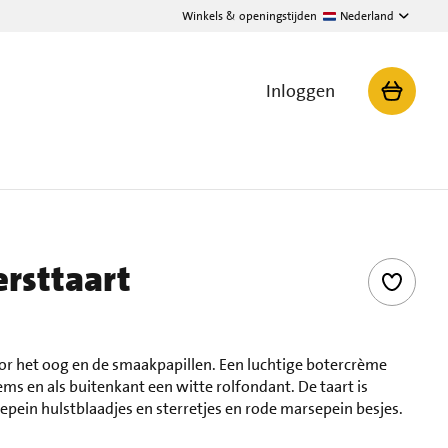
Winkels & openingstijden
Nederland
Inloggen
ersttaart
oor het oog en de smaakpapillen. Een luchtige botercrème
ms en als buitenkant een witte rolfondant. De taart is
ein hulstblaadjes en sterretjes en rode marsepein besjes.