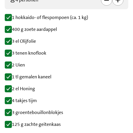
1 hokkaido- of flespompoen (ca. 1 kg)
400 g zoete aardappel
3 el Olijfolie
3 tenen knoflook
2 Uien
1 tl gemalen kaneel
2 el Honing
4 takjes tijm
3 groentebouillonblokjes
125 g zachte geitenkaas