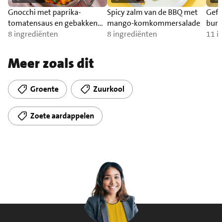
Gnocchi met paprika-
Spicy zalm van de BBQ met
Gefr
tomatensaus en gebakken
mango-komkommersalade
burr
zalm
8 ingrediënten
8 ingrediënten
11 i
Meer zoals dit
Groente
Zuurkool
Zoete aardappelen