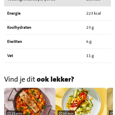
Energie
223 kcal
Koolhydraten
23 g
Eiwitten
6 g
Vet
11 g
Vind je dit
ook lekker?
25 min
30 min