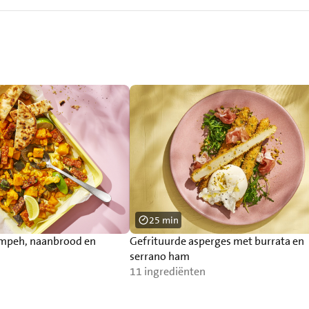
25 min
empeh, naanbrood en
Gefrituurde asperges met burrata en
serrano ham
11 ingrediënten