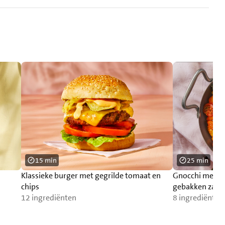
15 min
25 min
Klassieke burger met gegrilde tomaat en
Gnocchi met p
chips
gebakken zalm
12 ingrediënten
8 ingrediënten