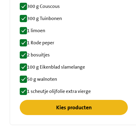
300 g Couscous
300 g Tuinbonen
1 limoen
1 Rode peper
2 bosuitjes
100 g Eikenblad slamelange
50 g walnoten
1 scheutje olijfolie extra vierge
Kies producten