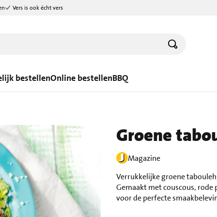
en
Vers is ook écht vers
lijk bestellen
Online bestellen
BBQ
Groene tabo
Magazine
Verrukkelijke groene tabouleh
Gemaakt met couscous, rode pe
voor de perfecte smaakbeleving