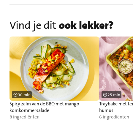
Vind je dit
ook lekker?
30 min
25 min
Spicy zalm van de BBQ met mango-
Traybake met t
komkommersalade
humus
8 ingrediënten
6 ingrediënten