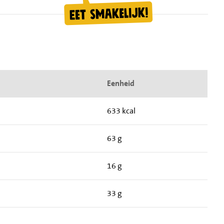
Eenheid
633 kcal
63 g
16 g
33 g