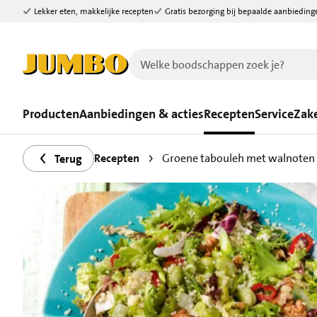
Lekker eten, makkelijke recepten
Gratis bezorging bij bepaalde aanbieding
Ga naar zoeken
Ga naar hoofdinhoud
Producten
Aanbiedingen & acties
Recepten
Service
Zake
Recepten
Groene tabouleh met walnoten
Terug