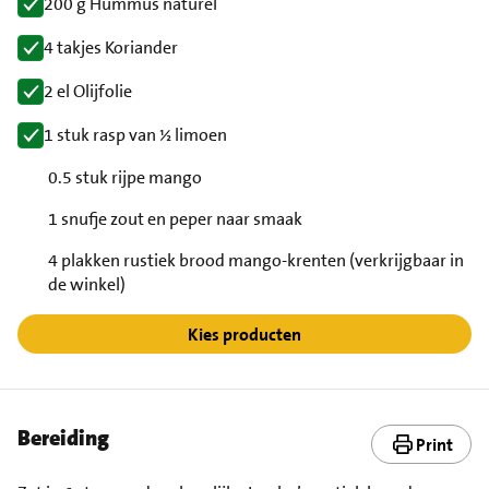
200 g Hummus naturel
4 takjes Koriander
2 el Olijfolie
1 stuk rasp van ½ limoen
0.5 stuk rijpe mango
1 snufje zout en peper naar smaak
4 plakken rustiek brood mango-krenten (verkrijgbaar in
de winkel)
Kies producten
Bereiding
Print