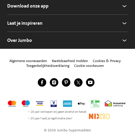
Download onze app
Laat je inspireren
Over Jumbo
Algemene voorwaarden
Kwetsbaarheid melden
Cookies & Privacy
Toegankelijkheidsverklaring
Cookie voorkeuren
Jumbo Facebook
Jumbo Instagram
Jumbo Pinterest
Jumbo Twitter
Jumbo YouTube
Volg ons
Mastercard
Maestro
Visa
Vpay
American Express
Apple Pay
Aanbiedersmedicijne
Thuiswinkel w
< 18 jaar verkopen wij geen alcohol en tabak
NIX18
< 25 jaar? Laat je legitimatie zien!
© 2026 Jumbo Supermarkten