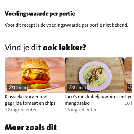
Voedingswaarde per portie
Voor dit recept is de voedingswaarde per portie niet bekend.
Vind je dit
ook lekker?
15 min
25 min
Klassieke burger met
Taco's met kabeljauwbites en
Gyoz
gegrilde tomaat en chips
mangosalso
10 i
12 ingrediënten
16 ingrediënten
Meer zoals dit