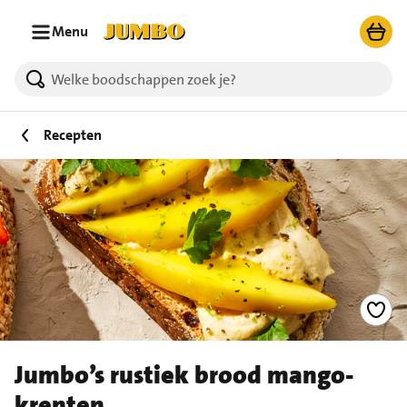
Ga naar zoeken
Ga naar hoofdinhoud
Menu
Recepten
Jumbo’s rustiek brood mango-
krenten