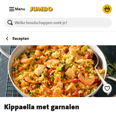
Ga naar zoeken
Ga naar hoofdinhoud
Menu
Recepten
Kippaella met garnalen