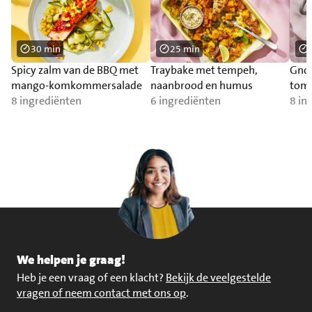
30 min
25 min
Spicy zalm van de BBQ met
Traybake met tempeh,
Gnoc
mango-komkommersalade
naanbrood en humus
toma
8 ingrediënten
6 ingrediënten
zal
8 in
We helpen je graag!
Heb je een vraag of een klacht?
Bekijk de veelgestelde
vragen of neem contact met ons op
.