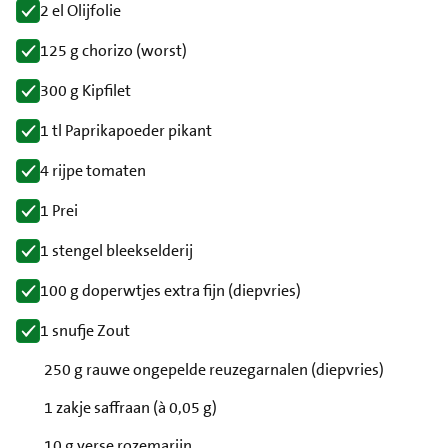
2 el Olijfolie
125 g chorizo (worst)
300 g Kipfilet
1 tl Paprikapoeder pikant
4 rijpe tomaten
1 Prei
1 stengel bleekselderij
100 g doperwtjes extra fijn (diepvries)
1 snufje Zout
250 g rauwe ongepelde reuzegarnalen (diepvries)
1 zakje saffraan (à 0,05 g)
10 g verse rozemarijn