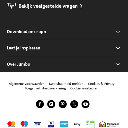
Tip!
Bekijk veelgestelde vragen
Download onze app
Laat je inspireren
Over Jumbo
Algemene voorwaarden
Kwetsbaarheid melden
Cookies & Privacy
Toegankelijkheidsverklaring
Cookie voorkeuren
Jumbo Facebook
Jumbo Instagram
Jumbo Pinterest
Jumbo Twitter
Jumbo YouTube
Volg ons
Mastercard
Maestro
Visa
Vpay
American Express
Apple Pay
Aanbiedersmedicijne
Thuiswinkel w