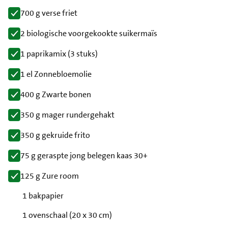
700 g verse friet
2 biologische voorgekookte suikermaïs
1 paprikamix (3 stuks)
1 el Zonnebloemolie
400 g Zwarte bonen
350 g mager rundergehakt
350 g gekruide frito
75 g geraspte jong belegen kaas 30+
125 g Zure room
1 bakpapier
1 ovenschaal (20 x 30 cm)