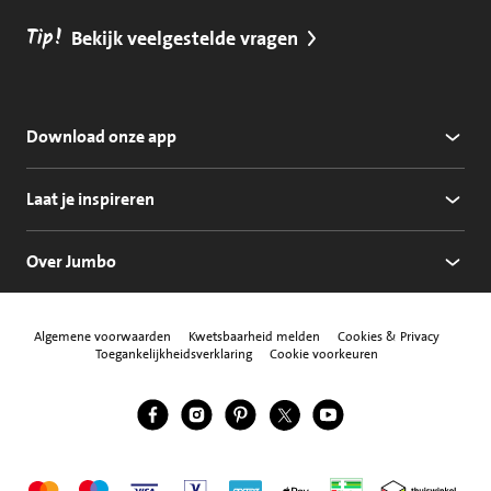
Tip!
Bekijk veelgestelde vragen
Download onze app
Laat je inspireren
Over Jumbo
Algemene voorwaarden
Kwetsbaarheid melden
Cookies & Privacy
Toegankelijkheidsverklaring
Cookie voorkeuren
Jumbo Facebook
Jumbo Instagram
Jumbo Pinterest
Jumbo Twitter
Jumbo YouTube
Volg ons
Mastercard
Maestro
Visa
Vpay
American Express
Apple Pay
Aanbiedersmedicijne
Thuiswinkel w