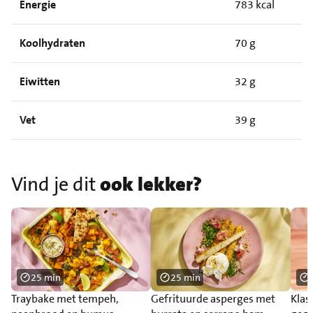
Energie
783 kcal
Koolhydraten
70 g
Eiwitten
32 g
Vet
39 g
Vind je dit
ook lekker?
25 min
25 min
Traybake met tempeh,
Gefrituurde asperges met
Klas