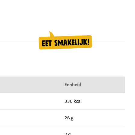
Eenheid
330 kcal
26 g
2 g