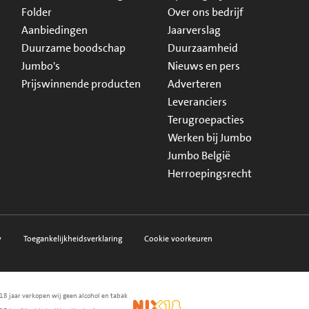
Folder
Over ons bedrijf
Aanbiedingen
Jaarverslag
Duurzame boodschap
Duurzaamheid
Jumbo's
Nieuws en pers
Prijswinnende producten
Adverteren
Leveranciers
Terugroepacties
Werken bij Jumbo
Jumbo België
Herroepingsrecht
y
Toegankelijkheidsverklaring
Cookie voorkeuren
18 jaar verkopen wij geen alcohol en tabak
en.nl
waarborg
NIX18