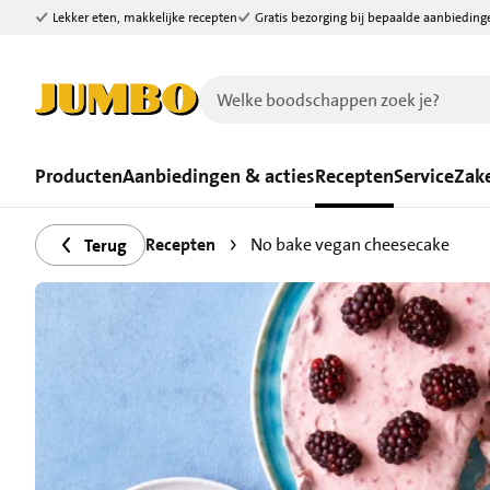
Lekker eten, makkelijke recepten
Gratis bezorging bij bepaalde aanbieding
Ga naar zoeken
Ga naar hoofdinhoud
Producten
Aanbiedingen & acties
Recepten
Service
Zake
Recepten
No bake vegan cheesecake
Terug