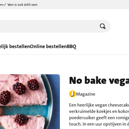
en
Vers is ook écht vers
lijk bestellen
Online bestellen
BBQ
No bake veg
Magazine
Een heerlijke vegan cheeseca
verkruimelde koekjes en kokos
poedersuiker geeft een romige
touch. In een uur opstijven in 