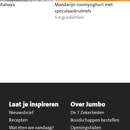
itahaya
Mandarijn-roomyoghurt met
speculaaskruimels
5 ingrediënten
Laat je inspireren
Over Jumbo
Nieuwsbrief
De 7 Zekerheden
Recepten
Boodschappen bestellen
Wat eten we vandaag?
Openingstijden