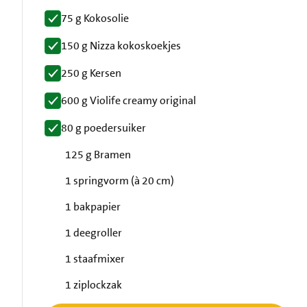
75 g Kokosolie
150 g Nizza kokoskoekjes
250 g Kersen
600 g Violife creamy original
80 g poedersuiker
125 g Bramen
1 springvorm (à 20 cm)
1 bakpapier
1 deegroller
1 staafmixer
1 ziplockzak