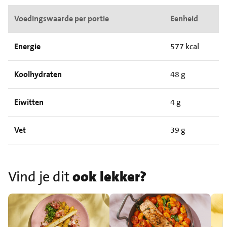
Voedingswaarde per portie
Eenheid
Energie
577 kcal
Koolhydraten
48 g
Eiwitten
4 g
Vet
39 g
Vind je dit
ook lekker?