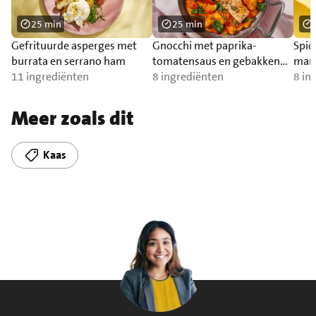
25 min
25 min
Gefrituurde asperges met
Gnocchi met paprika-
Spic
burrata en serrano ham
tomatensaus en gebakken
man
11 ingrediënten
zalm
8 ingrediënten
8 in
Meer zoals dit
Kaas