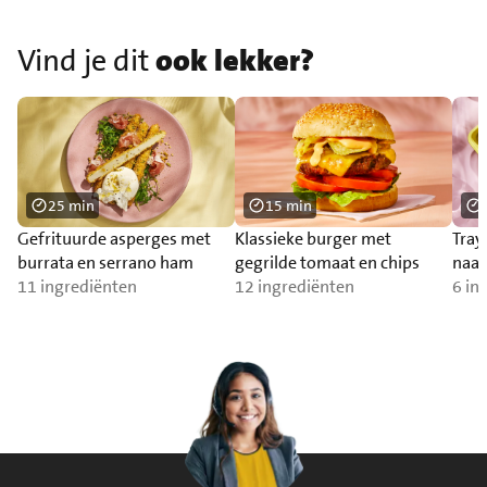
Vind je dit
ook lekker?
25 min
15 min
Gefrituurde asperges met
Klassieke burger met
Tray
burrata en serrano ham
gegrilde tomaat en chips
naa
11 ingrediënten
12 ingrediënten
6 in