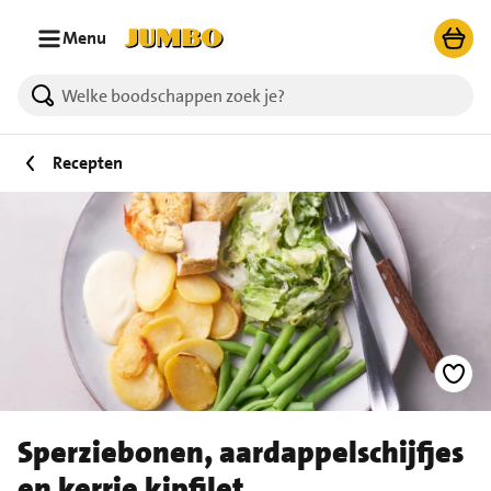
Ga naar zoeken
Ga naar hoofdinhoud
Menu
Recepten
Sperziebonen, aardappelschijfjes
en kerrie kipfilet