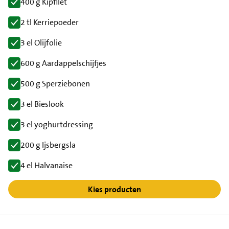
400 g Kipfilet
2 tl Kerriepoeder
3 el Olijfolie
600 g Aardappelschijfjes
500 g Sperziebonen
3 el Bieslook
3 el yoghurtdressing
200 g Ijsbergsla
4 el Halvanaise
Kies producten