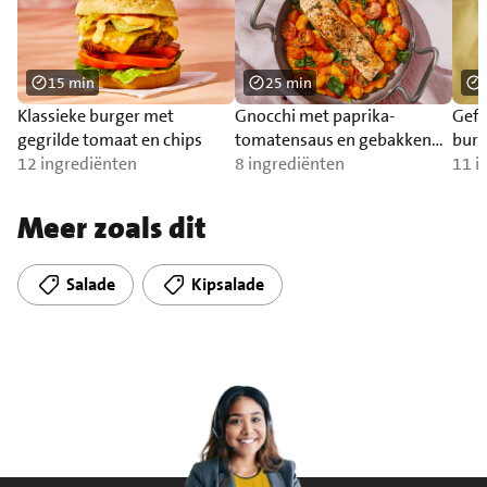
15 min
25 min
Klassieke burger met
Gnocchi met paprika-
Gefr
gegrilde tomaat en chips
tomatensaus en gebakken
burr
12 ingrediënten
zalm
8 ingrediënten
11 i
Meer zoals dit
Salade
Kipsalade