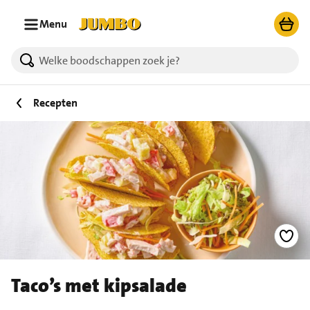
Ga naar zoeken
Ga naar hoofdinhoud
Menu
Recepten
Taco’s met kipsalade