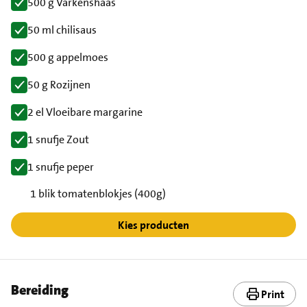
500 g Varkenshaas
50 ml chilisaus
500 g appelmoes
50 g Rozijnen
2 el Vloeibare margarine
1 snufje Zout
1 snufje peper
1 blik tomatenblokjes (400g)
Kies producten
Bereiding
Print