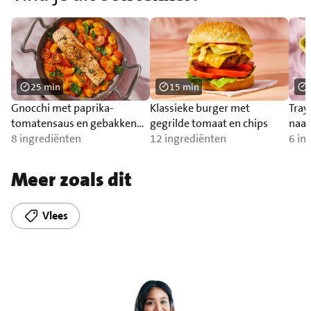
25 min
15 min
Gnocchi met paprika-
Klassieke burger met
Tray
tomatensaus en gebakken
gegrilde tomaat en chips
naa
zalm
8 ingrediënten
12 ingrediënten
6 in
Meer zoals dit
Vlees