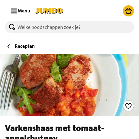
Ga naar zoeken
Ga naar hoofdinhoud
Menu
Recepten
Varkenshaas met tomaat-
appelchutney