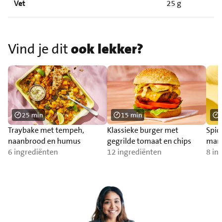
Vet
25 g
Vind je dit
ook lekker?
25 min
15 min
Traybake met tempeh,
Klassieke burger met
Spic
naanbrood en humus
gegrilde tomaat en chips
man
6 ingrediënten
12 ingrediënten
8 in