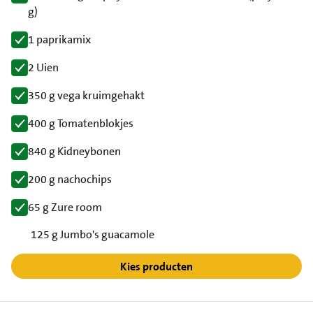
g)
1 paprikamix
2 Uien
350 g vega kruimgehakt
400 g Tomatenblokjes
840 g Kidneybonen
200 g nachochips
65 g Zure room
125 g Jumbo's guacamole
Kies producten