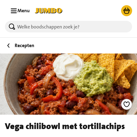
Ga naar zoeken
Ga naar hoofdinhoud
Menu
Recepten
Vega chilibowl met tortillachips