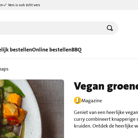
en
Vers is ook écht vers
lijk bestellen
Online bestellen
BBQ
naps
Vegan groene
Magazine
Geniet van een heerlijke vega
curry combineert knapperige 
kruiden. Ontdek de heerlijke 