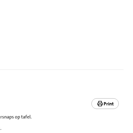
Print
rsnaps op tafel.
.