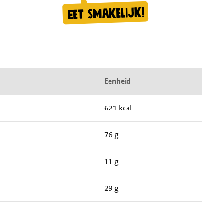
Eenheid
621 kcal
76 g
11 g
29 g