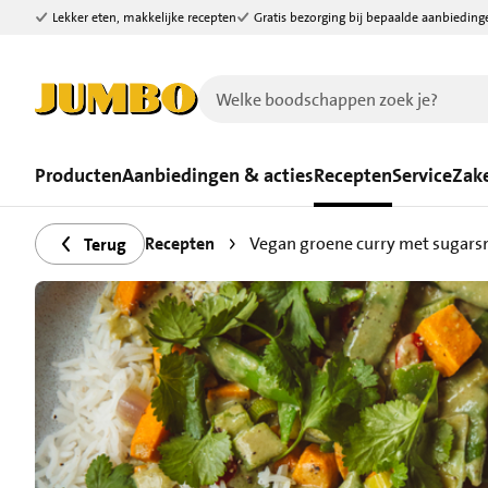
Lekker eten, makkelijke recepten
Gratis bezorging bij bepaalde aanbieding
Ga naar zoeken
Ga naar hoofdinhoud
Producten
Aanbiedingen & acties
Recepten
Service
Zake
Recepten
Vegan groene curry met sugars
Terug