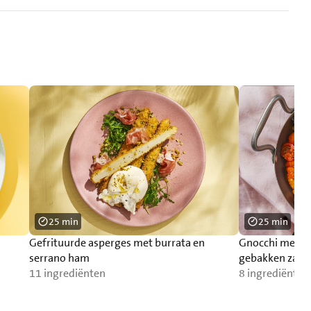
25 min
25 min
Gefrituurde asperges met burrata en
Gnocchi met p
serrano ham
gebakken zalm
11 ingrediënten
8 ingrediënten