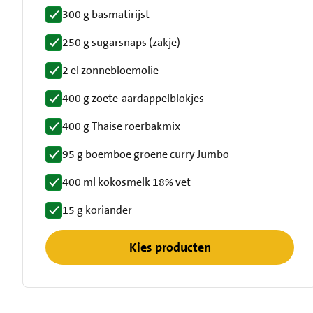
300 g basmatirijst
250 g sugarsnaps (zakje)
2 el zonnebloemolie
400 g zoete-aardappelblokjes
400 g Thaise roerbakmix
95 g boemboe groene curry Jumbo
400 ml kokosmelk 18% vet
15 g koriander
Kies producten