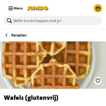
Ga naar zoeken
Ga naar hoofdinhoud
Menu
Recepten
Wafels (glutenvrij)