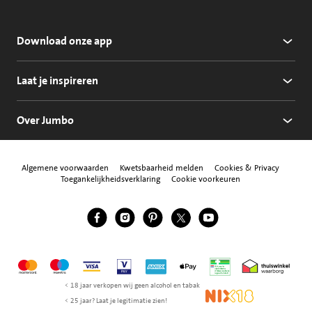
Download onze app
Laat je inspireren
Over Jumbo
Algemene voorwaarden
Kwetsbaarheid melden
Cookies & Privacy
Toegankelijkheidsverklaring
Cookie voorkeuren
Jumbo Facebook
Jumbo Instagram
Jumbo Pinterest
Jumbo Twitter
Jumbo YouTube
Volg ons
Mastercard
Maestro
Visa
Vpay
American Express
Apple Pay
Aanbiedersmedicijne
Thuiswinkel w
< 18 jaar verkopen wij geen alcohol en tabak
NIX18
< 25 jaar? Laat je legitimatie zien!