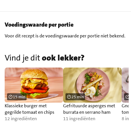
Voedingswaarde per portie
Voor dit recept is de voedingswaarde per portie niet bekend.
Vind je dit
ook lekker?
15 min
25 min
Klassieke burger met
Gefrituurde asperges met
Gnoc
gegrilde tomaat en chips
burrata en serrano ham
toma
12 ingrediënten
11 ingrediënten
zal
8 in