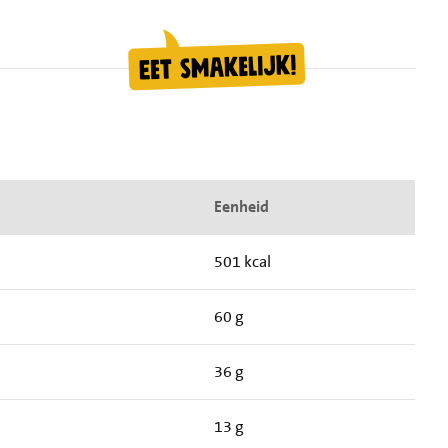
Eenheid
501 kcal
60 g
36 g
13 g