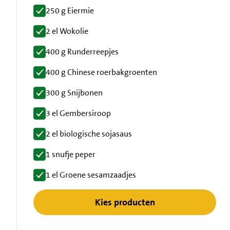
250 g Eiermie
2 el Wokolie
400 g Runderreepjes
400 g Chinese roerbakgroenten
300 g Snijbonen
3 el Gembersiroop
2 el biologische sojasaus
1 snufje peper
1 el Groene sesamzaadjes
Kies producten