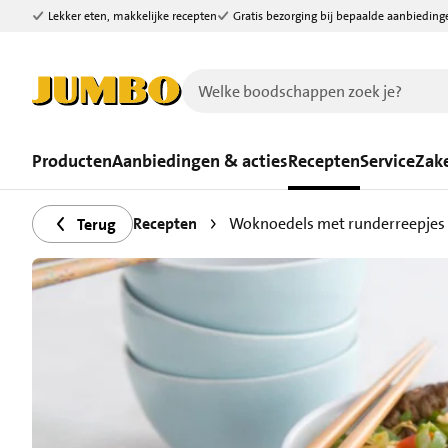
Lekker eten, makkelijke recepten
Gratis bezorging bij bepaalde aanbieding
Ga naar zoeken
Ga naar hoofdinhoud
Producten
Aanbiedingen & acties
Recepten
Service
Zake
Recepten
Woknoedels met runderreepjes
Terug