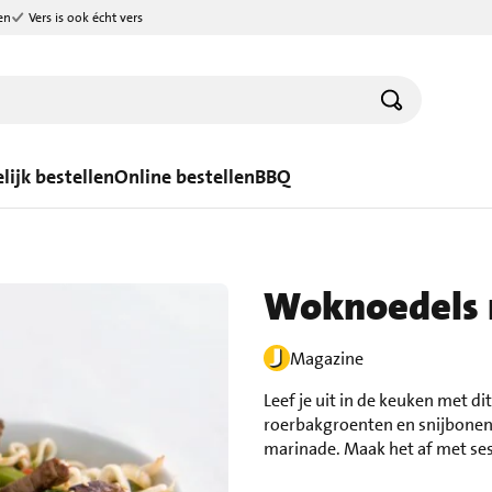
en
Vers is ook écht vers
lijk bestellen
Online bestellen
BBQ
Woknoedels 
Magazine
Leef je uit in de keuken met 
roerbakgroenten en snijbonen
marinade. Maak het af met ses