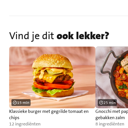
Vind je dit
ook lekker?
15 min
25 min
Klassieke burger met gegrilde tomaat en
Gnocchi met pap
chips
gebakken zalm
12 ingrediënten
8 ingrediënten