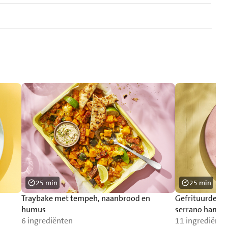
25 min
25 min
Traybake met tempeh, naanbrood en
Gefrituurde as
humus
serrano ham
6 ingrediënten
11 ingrediënte