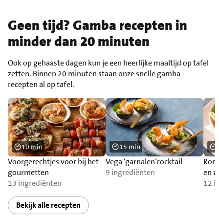
Geen tijd? Gamba recepten in
minder dan 20 minuten
Ook op gehaaste dagen kun je een heerlijke maaltijd op tafel
zetten. Binnen 20 minuten staan onze snelle gamba
recepten al op tafel.
10 min
15 min
Voorgerechtjes voor bij het
Vega ‘garnalen’cocktail
Romi
gourmetten
9 ingrediënten
en z
13 ingrediënten
12 i
Bekijk alle recepten