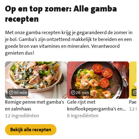
Op en top zomer: Alle gamba
recepten
Met onze gamba recepten krijg je gegarandeerd de zomer in
je bol. Gamba’s zijn ontzettend makkelijk te bereiden en een
goede bron van vitamines en mineralen. Verantwoord
genieten dus!
30 min
26 min
Romige penne met gamba's
Gele rijst met
Pael
en zalmhaas
knoflookpepergamba’s en
12 i
12 ingrediënten
tomaat
8 ingrediënten
Bekijk alle recepten