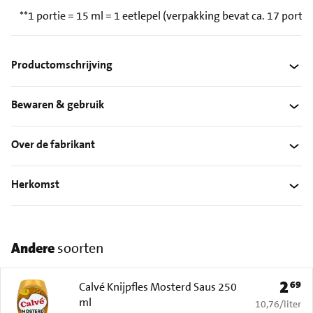
**1 portie = 15 ml = 1 eetlepel (verpakking bevat ca. 17 porties
Productomschrijving
Bewaren & gebruik
Over de fabrikant
Herkomst
Andere
soorten
2
69
Prijs: 
Calvé Knijpfles Mosterd Saus 250
ml
€ 10,76 per li
10,76
/
liter