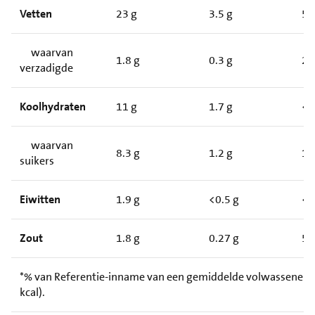
Vetten
23 g
3.5 g
5
waarvan
1.8 g
0.3 g
2
verzadigde
Koolhydraten
11 g
1.7 g
<
waarvan
8.3 g
1.2 g
1
suikers
Eiwitten
1.9 g
<0.5 g
<
Zout
1.8 g
0.27 g
5
*% van Referentie-inname van een gemiddelde volwassene (
kcal).