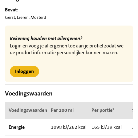
Bevat:
Gerst, Eieren, Mosterd
Rekening houden met allergenen?
Login en voeg je allergenen toe aan je profiel zodat we
de productinformatie persoonlijker kunnen maken.
Inloggen
Voedingswaarden
Voedingswaarden
Per 100 ml
Per portie*
%*
Energie
1098 kJ/262 kcal
165 kJ/39 kcal
2