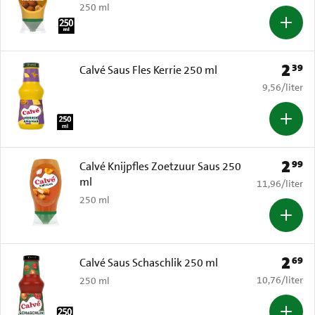
250 ml
2
39
Prijs: 
Calvé Saus Fles Kerrie 250 ml
€ 9,56 per li
9,56
/
liter
2
99
Prijs: 
Calvé Knijpfles Zoetzuur Saus 250
ml
€ 11,96 per li
11,96
/
liter
250 ml
2
69
Prijs: 
Calvé Saus Schaschlik 250 ml
€ 10,76 per li
10,76
/
liter
250 ml