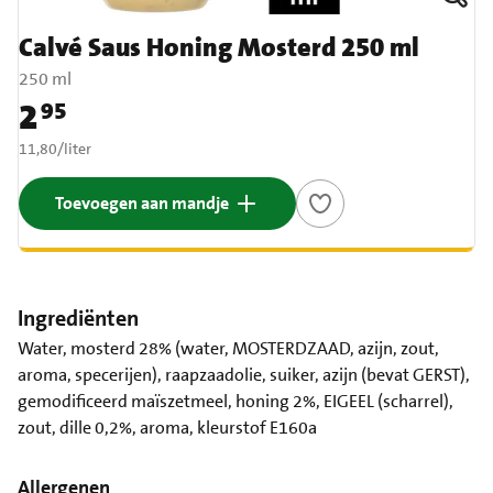
Calvé Saus Honing Mosterd 250 ml
250 ml
2
95
Prijs: € 2,95
€ 11,80 per liter
11,80
/
liter
Toevoegen aan mandje
Ingrediënten
Water, mosterd 28% (water, MOSTERDZAAD, azijn, zout,
aroma, specerijen), raapzaadolie, suiker, azijn (bevat GERST),
gemodificeerd maïszetmeel, honing 2%, EIGEEL (scharrel),
zout, dille 0,2%, aroma, kleurstof E160a
Allergenen