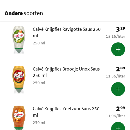
Andere
soorten
3
29
Prijs: 
Calvé Knijpfles Ravigotte Saus 250
ml
€ 13,16 per li
13,16
/
liter
250 ml
2
89
Prijs: 
Calvé Knijpfles Broodje Unox Saus
250 ml
€ 11,56 per li
11,56
/
liter
250 ml
2
99
Prijs: 
Calvé Knijpfles Zoetzuur Saus 250
ml
€ 11,96 per li
11,96
/
liter
250 ml