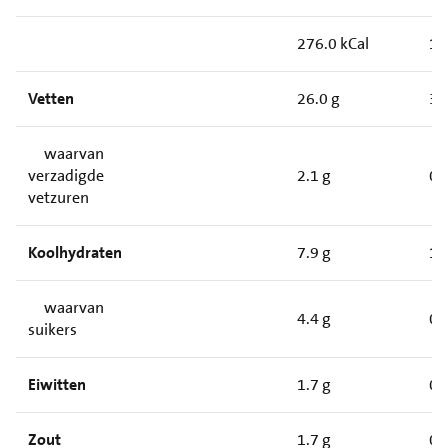
276.0 kCal
17
Vetten
26.0 g
3.
waarvan
verzadigde
2.1 g
0.
vetzuren
Koolhydraten
7.9 g
1.
waarvan
4.4 g
0.
suikers
Eiwitten
1.7 g
0.
Zout
1.7 g
0.