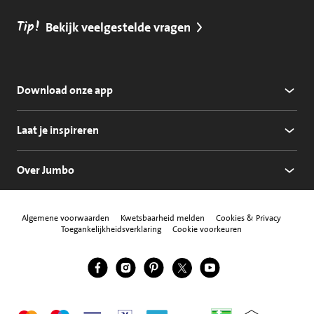
Tip!
Bekijk veelgestelde vragen
Download onze app
Laat je inspireren
Over Jumbo
Algemene voorwaarden
Kwetsbaarheid melden
Cookies & Privacy
Toegankelijkheidsverklaring
Cookie voorkeuren
Jumbo Facebook
Jumbo Instagram
Jumbo Pinterest
Jumbo Twitter
Jumbo YouTube
Volg ons
Mastercard
Maestro
Visa
Vpay
American Express
Apple Pay
Aanbiedersmedicijne
Thuiswinkel w