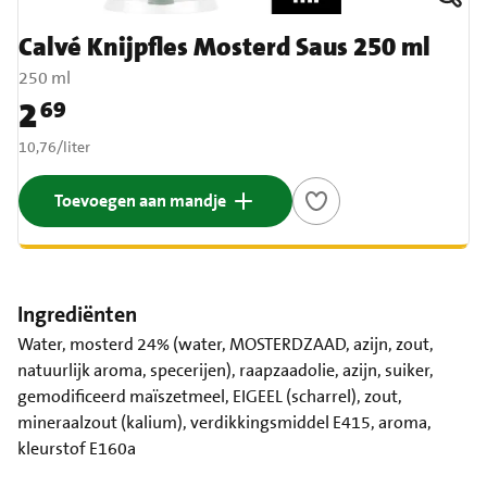
Calvé Knijpfles Mosterd Saus 250 ml
250 ml
2
69
Prijs: € 2,69
€ 10,76 per liter
10,76
/
liter
Toevoegen aan mandje
Ingrediënten
Water, mosterd 24% (water, MOSTERDZAAD, azijn, zout,
natuurlijk aroma, specerijen), raapzaadolie, azijn, suiker,
gemodificeerd maïszetmeel, EIGEEL (scharrel), zout,
mineraalzout (kalium), verdikkingsmiddel E415, aroma,
kleurstof E160a