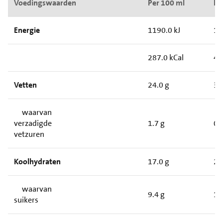
Voedingswaarden
Per 100 ml
Pe
Energie
1190.0 kJ
17
287.0 kCal
43
Vetten
24.0 g
3.
waarvan
verzadigde
1.7 g
0.
vetzuren
Koolhydraten
17.0 g
2.
waarvan
9.4 g
1.
suikers