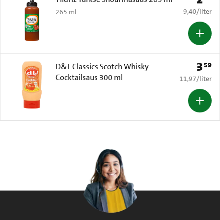
€ 9,40 per li
9,40
/
liter
265 ml
3
59
Prijs: 
D&L Classics Scotch Whisky
Cocktailsaus 300 ml
€ 11,97 per li
11,97
/
liter