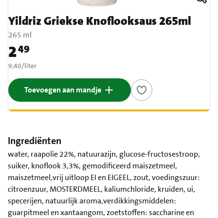
Yildriz Griekse Knoflooksaus 265ml
265 ml
2
49
Prijs: € 2,49
€ 9,40 per liter
9,40
/
liter
Toevoegen aan mandje
Ingrediënten
water, raapolie 22%, natuurazijn, glucose-fructosestroop,
suiker, knoflook 3,3%, gemodificeerd maiszetmeel,
maiszetmeel,vrij uitloop EI en EIGEEL, zout, voedingszuur:
citroenzuur, MOSTERDMEEL, kaliumchloride, kruiden, ui,
specerijen, natuurlijk aroma,verdikkingsmiddelen:
guarpitmeel en xantaangom, zoetstoffen: saccharine en