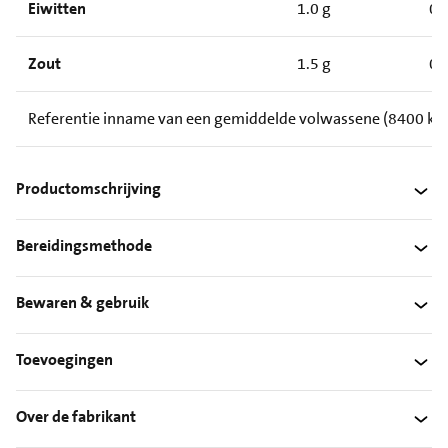
Eiwitten
1.0 g
0.
Zout
1.5 g
0.
Referentie inname van een gemiddelde volwassene (8400 kJ/
Productomschrijving
Bereidingsmethode
Bewaren & gebruik
Toevoegingen
Over de fabrikant