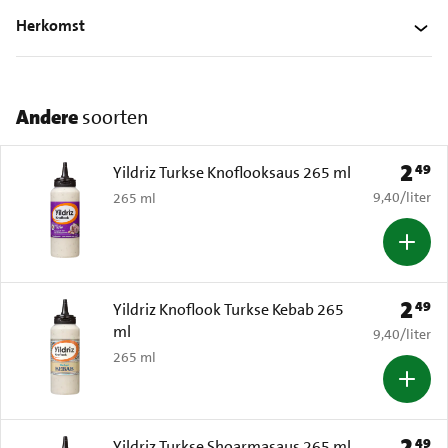
Herkomst
Andere
soorten
2
49
Prijs: 
Yildriz Turkse Knoflooksaus 265 ml
€ 9,40 per li
9,40
/
liter
265 ml
2
49
Prijs: 
Yildriz Knoflook Turkse Kebab 265
ml
€ 9,40 per li
9,40
/
liter
265 ml
2
49
Prijs: 
Yildriz Turkse Shoarmasaus 265 ml