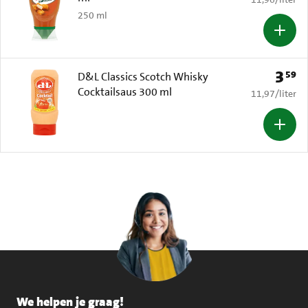
250 ml
3
59
Prijs: 
D&L Classics Scotch Whisky
Cocktailsaus 300 ml
€ 11,97 per li
11,97
/
liter
We helpen je graag!