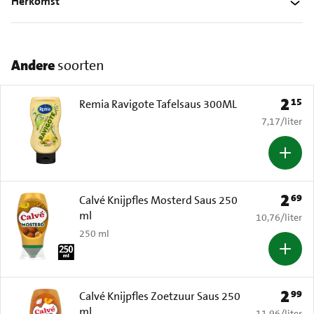
Herkomst
Andere
soorten
2
15
Prijs: 
Remia Ravigote Tafelsaus 300ML
€ 7,17 per li
7,17
/
liter
2
69
Prijs: 
Calvé Knijpfles Mosterd Saus 250
ml
€ 10,76 per li
10,76
/
liter
250 ml
2
99
Prijs: 
Calvé Knijpfles Zoetzuur Saus 250
ml
€ 11,96 per li
11,96
/
liter