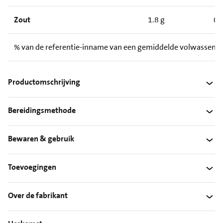
Zout
1.8 g
0.
% van de referentie-inname van een gemiddelde volwassene 
Productomschrijving
Bereidingsmethode
Bewaren & gebruik
Toevoegingen
Over de fabrikant