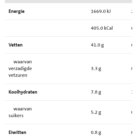
Energie
1669.0 kJ
25
405.0 kCal
61
Vetten
41.0 g
6.
waarvan
verzadigde
3.3 g
0.
vetzuren
Koolhydraten
7.8 g
1.
waarvan
5.2 g
0.
suikers
Eiwitten
0.8 g
0.