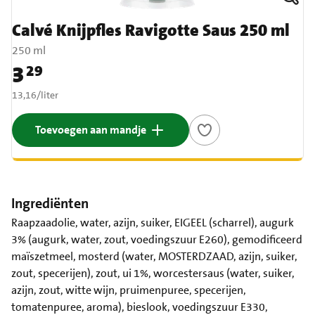
Calvé Knijpfles Ravigotte Saus 250 ml
250 ml
3
29
Prijs: € 3,29
€ 13,16 per liter
13,16
/
liter
Toevoegen aan mandje
Ingrediënten
Raapzaadolie, water, azijn, suiker, EIGEEL (scharrel), augurk
3% (augurk, water, zout, voedingszuur E260), gemodificeerd
maïszetmeel, mosterd (water, MOSTERDZAAD, azijn, suiker,
zout, specerijen), zout, ui 1%, worcestersaus (water, suiker,
azijn, zout, witte wijn, pruimenpuree, specerijen,
tomatenpuree, aroma), bieslook, voedingszuur E330,