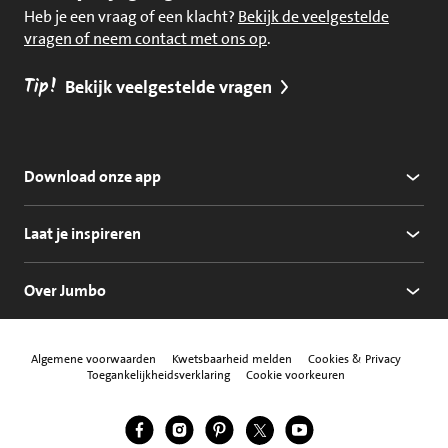
Heb je een vraag of een klacht?
Bekijk de veelgestelde
vragen of neem contact met ons op
.
Tip!
Bekijk veelgestelde vragen
Download onze app
Laat je inspireren
Over Jumbo
Algemene voorwaarden
Kwetsbaarheid melden
Cookies & Privacy
Toegankelijkheidsverklaring
Cookie voorkeuren
Jumbo Facebook
Jumbo Instagram
Jumbo Pinterest
Jumbo Twitter
Jumbo YouTube
Volg ons