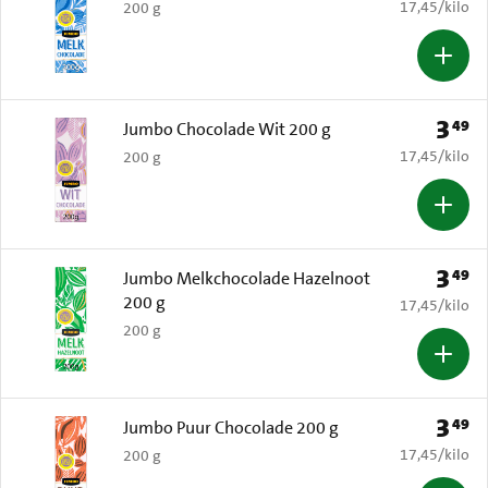
€ 17,45 per k
17,45
/
kilo
200 g
3
49
Prijs: 
Jumbo Chocolade Wit 200 g
€ 17,45 per k
17,45
/
kilo
200 g
3
49
Prijs: 
Jumbo Melkchocolade Hazelnoot
200 g
€ 17,45 per k
17,45
/
kilo
200 g
3
49
Prijs: 
Jumbo Puur Chocolade 200 g
€ 17,45 per k
17,45
/
kilo
200 g