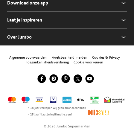
Download onze app
Laat je inspireren
Over Jumbo
Algemene voorwaarden
Kwetsbaarheid melden
Cookies & Privacy
Toegankelijkheidsverklaring
Cookie voorkeuren
Jumbo Facebook
Jumbo Instagram
Jumbo Pinterest
Jumbo Twitter
Jumbo YouTube
Volg ons
Mastercard
Maestro
Visa
Vpay
American Express
Apple Pay
Aanbiedersmedicijne
Thuiswinkel w
< 18 jaar verkopen wij geen alcohol en tabak
NIX18
< 25 jaar? Laat je legitimatie zien!
© 2026 Jumbo Supermarkten