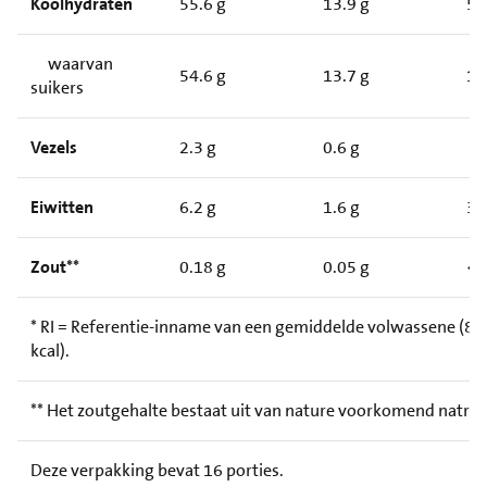
Koolhydraten
55.6 g
13.9 g
5
waarvan
54.6 g
13.7 g
1
suikers
Vezels
2.3 g
0.6 g
Eiwitten
6.2 g
1.6 g
3
Zout**
0.18 g
0.05 g
<
* RI = Referentie-inname van een gemiddelde volwassene (8.
kcal).
** Het zoutgehalte bestaat uit van nature voorkomend natri
Deze verpakking bevat 16 porties.