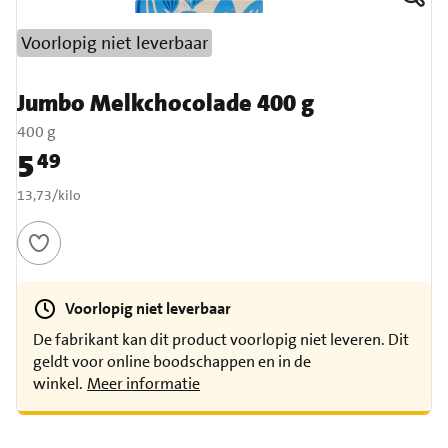
Voorlopig niet leverbaar
Jumbo Melkchocolade 400 g
400 g
5
49
Prijs: € 5,49
€ 13,73 per kilo
13,73
/
kilo
Voorlopig niet leverbaar
De fabrikant kan dit product voorlopig niet leveren. Dit
geldt voor online boodschappen en in de
winkel.
Meer informatie