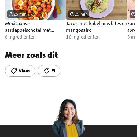
25 min
25 min
Mexicaanse
Taco's met kabeljauwbites en
Sand
aardappelschotel met
mangosalso
spre
trostomaat
8 ingrediënten
16 ingrediënten
bra
8 in
Meer zoals dit
Vlees
Ei