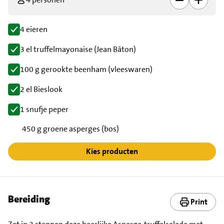
4 eieren
3 el truffelmayonaise (Jean Bâton)
100 g gerookte beenham (vleeswaren)
2 el Bieslook
1 snufje peper
450 g groene asperges (bos)
Kies producten
Bereiding
Print