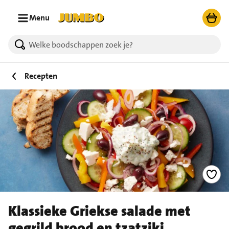
Ga naar zoeken
Ga naar hoofdinhoud
Menu
Recepten
Klassieke Griekse salade met
gegrild brood en tzatziki