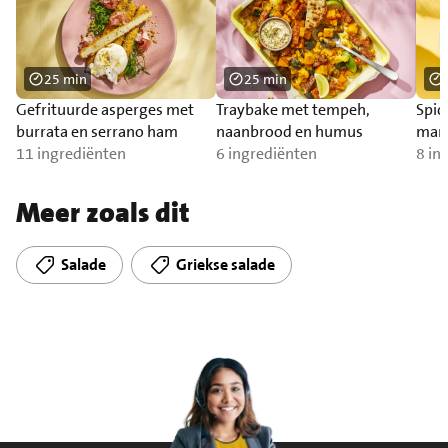
25 min
25 min
Gefrituurde asperges met
Traybake met tempeh,
Spic
burrata en serrano ham
naanbrood en humus
man
11 ingrediënten
6 ingrediënten
8 in
Meer zoals dit
Salade
Griekse salade