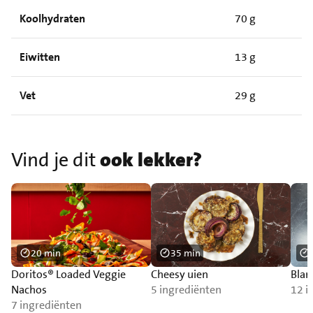
Koolhydraten
70 g
Eiwitten
13 g
Vet
29 g
Vind je dit
ook lekker?
20 min
35 min
Doritos® Loaded Veggie
Cheesy uien
Blan
Nachos
5 ingrediënten
12 i
7 ingrediënten