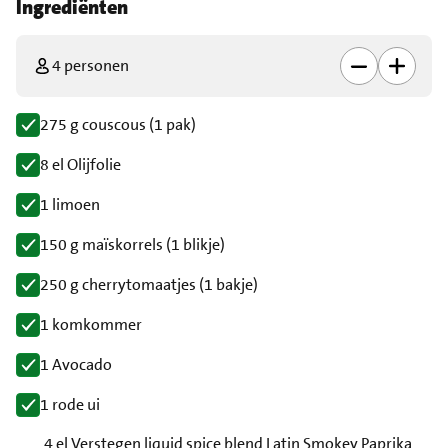
Ingrediënten
4 personen
275 g couscous (1 pak)
8 el Olijfolie
1 limoen
150 g maïskorrels (1 blikje)
250 g cherrytomaatjes (1 bakje)
1 komkommer
1 Avocado
1 rode ui
4 el Verstegen liquid spice blend Latin Smokey Paprika