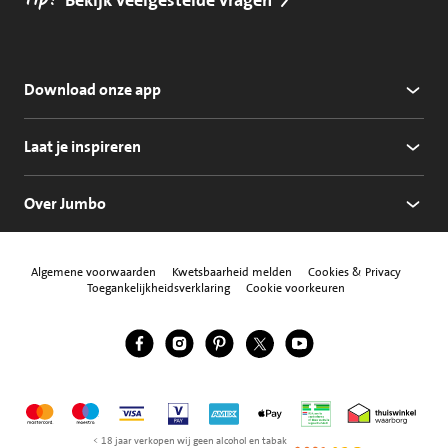
Tip!
Download onze app
Laat je inspireren
Over Jumbo
Algemene voorwaarden
Kwetsbaarheid melden
Cookies & Privacy
Toegankelijkheidsverklaring
Cookie voorkeuren
Jumbo Facebook
Jumbo Instagram
Jumbo Pinterest
Jumbo Twitter
Jumbo YouTube
Volg ons
Mastercard
Maestro
Visa
Vpay
American Express
Apple Pay
Aanbiedersmedicijne
Thuiswinkel w
< 18 jaar verkopen wij geen alcohol en tabak
NIX18