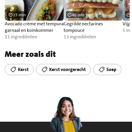
15 min
40 min
Avocado crème met tempura
Gegrilde nectarines
Vijg
garnaal en komkommer
tompouce
5 in
11 ingrediënten
13 ingrediënten
Meer zoals dit
Kerst
Kerst voorgerecht
Soep