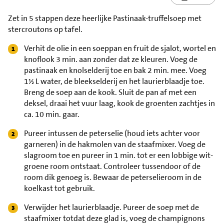
Zet in 5 stappen deze heerlijke Pastinaak-truffelsoep met
stercroutons op tafel.
Verhit de olie in een soeppan en fruit de sjalot, wortel en
knoflook 3 min. aan zonder dat ze kleuren. Voeg de
pastinaak en knolselderij toe en bak 2 min. mee. Voeg
1½ L water, de bleekselderij en het laurierblaadje toe.
Breng de soep aan de kook. Sluit de pan af met een
deksel, draai het vuur laag, kook de groenten zachtjes in
ca. 10 min. gaar.
Pureer intussen de peterselie (houd iets achter voor
garneren) in de hakmolen van de staafmixer. Voeg de
slagroom toe en pureer in 1 min. tot er een lobbige wit-
groene room ontstaat. Controleer tussendoor of de
room dik genoeg is. Bewaar de peterselieroom in de
koelkast tot gebruik.
Verwijder het laurierblaadje. Pureer de soep met de
staafmixer totdat deze glad is, voeg de champignons