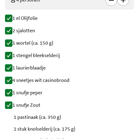
1 el Olijfolie
2 sjalotten
1 wortel (ca. 150 g)
1 stengel bleekselderij
1 laurierblaadje
4 sneetjes wit casinobrood
1 snufje peper
1 snufje Zout
1 pastinaak (ca. 350 g)
1 stuk knolselderij (ca. 175 g)