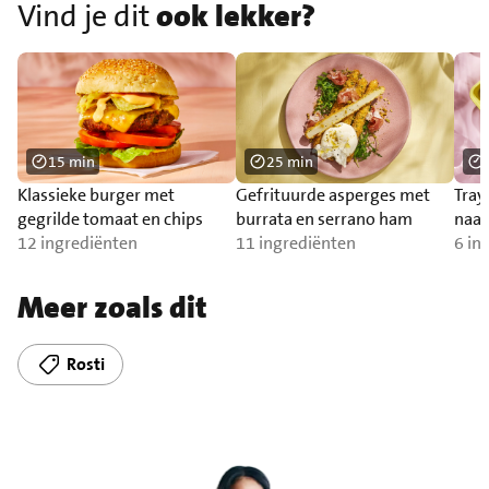
Vind je dit
ook lekker?
15 min
25 min
Klassieke burger met
Gefrituurde asperges met
Tray
gegrilde tomaat en chips
burrata en serrano ham
naa
12 ingrediënten
11 ingrediënten
6 in
Meer zoals dit
Rosti