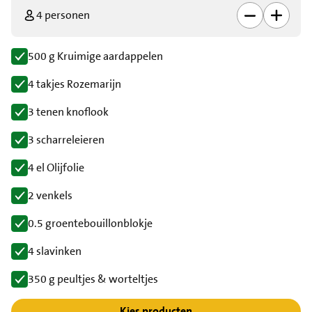
4 personen
500 g Kruimige aardappelen
4 takjes Rozemarijn
3 tenen knoflook
3 scharreleieren
4 el Olijfolie
2 venkels
0.5 groentebouillonblokje
4 slavinken
350 g peultjes & worteltjes
Kies producten