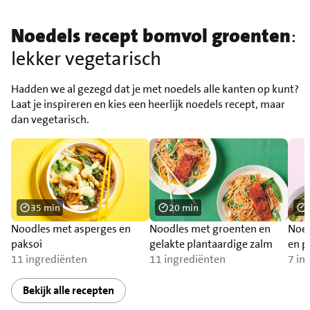
Noedels recept bomvol groenten
:
lekker vegetarisch
Hadden we al gezegd dat je met noedels alle kanten op kunt?
Laat je inspireren en kies een heerlijk noedels recept, maar
dan vegetarisch.
35 min
20 min
Noodles met asperges en
Noodles met groenten en
Noed
paksoi
gelakte plantaardige zalm
en p
11 ingrediënten
11 ingrediënten
7 in
Bekijk alle recepten