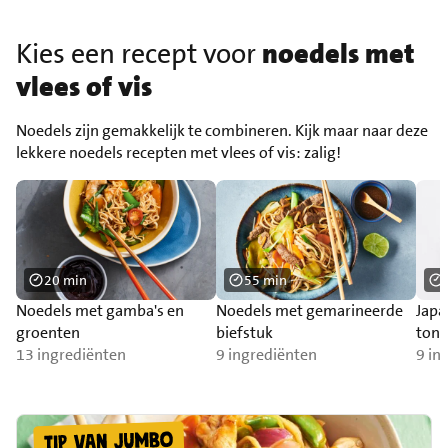
Kies een recept voor
noedels met
vlees of vis
Noedels zijn gemakkelijk te combineren. Kijk maar naar deze
lekkere noedels recepten met vlees of vis: zalig!
20 min
55 min
Noedels met gamba's en
Noedels met gemarineerde
Japa
groenten
biefstuk
toni
13 ingrediënten
9 ingrediënten
9 in