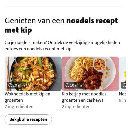
Genieten van een
noedels recept
met kip
Ga je noedels maken? Ontdek de veelzijdige mogelijkheden
en kies een noedels recept met kip.
20 min
10 min
Woknoedels met kip en
Kip ketjap met noodles,
Noed
groenten
groenten en cashews
8 in
7 ingrediënten
2 ingrediënten
Bekijk alle recepten