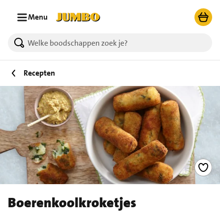
Ga naar zoeken
Ga naar hoofdinhoud
Menu
Recepten
Boerenkoolkroketjes