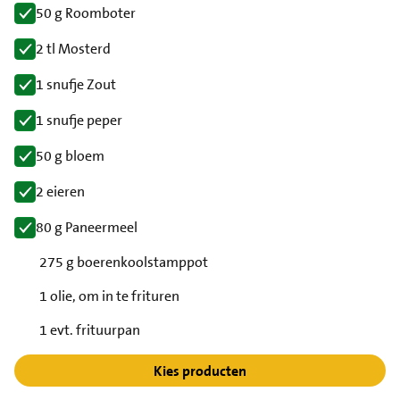
50 g Roomboter
2 tl Mosterd
1 snufje Zout
1 snufje peper
50 g bloem
2 eieren
80 g Paneermeel
275 g boerenkoolstamppot
1 olie, om in te frituren
1 evt. frituurpan
Kies producten