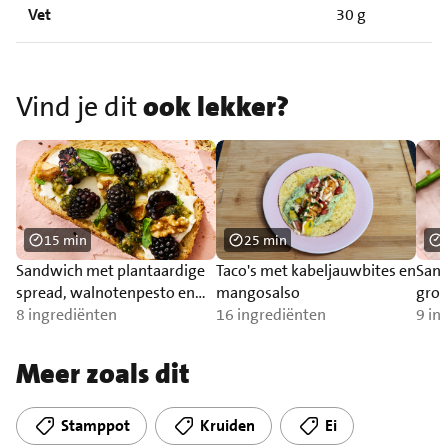
Vet
30 g
Vind je dit
ook lekker?
15 min
25 min
Sandwich met plantaardige
Taco's met kabeljauwbites en
Sand
spread, walnotenpesto en
mangosalso
groe
bramen.
8 ingrediënten
16 ingrediënten
9 in
Meer zoals dit
Stamppot
Kruiden
Ei