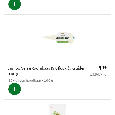
1
89
Prijs: € 1
Jumbo Verse Roomkaas Knoflook & Kruiden
100 g
€ 18,90 per kilo
18,90
/
kilo
10+ dagen houdbaar • 100 g