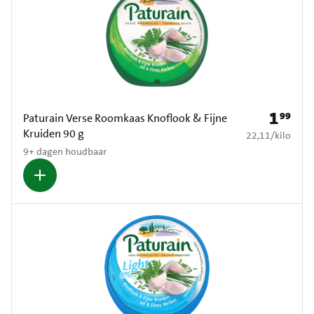
1
99
Prijs: € 1
Paturain Verse Roomkaas Knoflook & Fijne
Kruiden 90 g
€ 22,11 per kilo
22,11
/
kilo
9+ dagen houdbaar