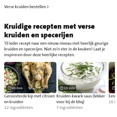
Verse kruiden bestellen
Kruidige recepten met verse
kruiden en specerijen
Til ieder recept naar een nieuw niveau met heerlijk geurige
kruiden en specerijen. Niet zo’n ster in de keuken? Laat je
inspireren door deze heerlijke recepten.
90 min
10 min
Geroosterde kip met citroen
Kruiden-kwark saus (lekker
Eend
en kruiden
voor bij de bbq)
10 i
12 ingrediënten
7 ingrediënten