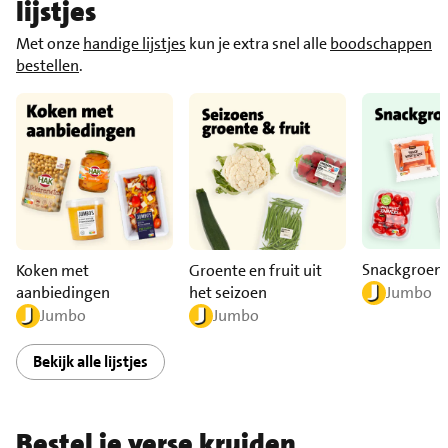
lijstjes
Met onze
handige lijstjes
kun je extra snel alle
boodschappen
bestellen
.
Snackgroen
Koken met
Groente en fruit uit
aanbiedingen
het seizoen
Jumbo
Jumbo
Jumbo
Bekijk alle lijstjes
Bestel je verse kruiden