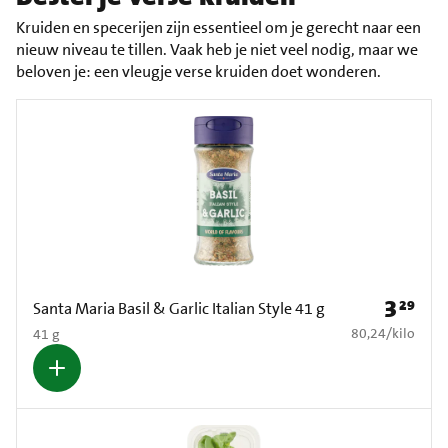
Kruiden en specerijen zijn essentieel om je gerecht naar een
nieuw niveau te tillen. Vaak heb je niet veel nodig, maar we
beloven je: een vleugje verse kruiden doet wonderen.
3
29
Prijs: € 3
Santa Maria Basil & Garlic Italian Style 41 g
€ 80,24 per kilo
80,24
/
kilo
41 g