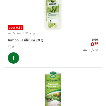
voor 0,89
wo 5 t/m di 11 aug
Oude prijs: € 1,
1,09
Jumbo Basilicum 20 g
0
89
Nieuwe pr
20 g
€ 44,50 per kilo
44,50
/
kilo