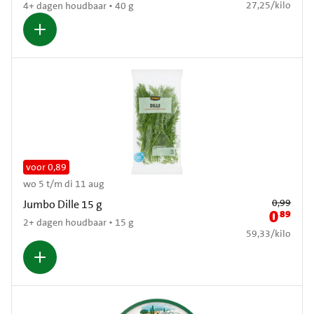
€ 27,25 per kilo
27,25
/
kilo
4+ dagen houdbaar • 40 g
voor 0,89
wo 5 t/m di 11 aug
Oude prijs: € 0,
0,99
Jumbo Dille 15 g
0
89
Nieuwe pr
2+ dagen houdbaar • 15 g
€ 59,33 per kilo
59,33
/
kilo