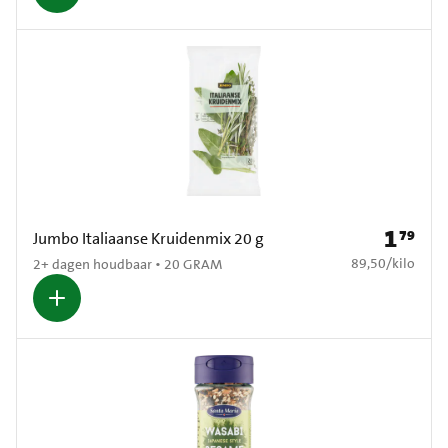
1
79
Prijs: € 1
Jumbo Italiaanse Kruidenmix 20 g
€ 89,50 per kilo
89,50
/
kilo
2+ dagen houdbaar • 20 GRAM