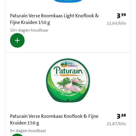
3
39
Prijs: € 3
Paturain Verse Roomkaas Light Knoflook &
Fijne Kruiden 150 g
€ 22,60 per kilo
22,60
/
kilo
10+ dagen houdbaar
3
28
Prijs: € 3
Paturain Verse Roomkaas Knoflook & Fijne
Kruiden 150 g
€ 21,87 per kilo
21,87
/
kilo
9+ dagen houdbaar