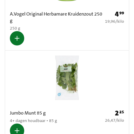
4
99
Prijs: € 4
A.Vogel Original Herbamare Kruidenzout 250
g
€ 19,96 per kilo
19,96
/
kilo
250 g
2
25
Prijs: € 2
Jumbo Munt 85 g
€ 26,47 per kilo
26,47
/
kilo
4+ dagen houdbaar • 85 g