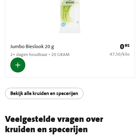
0
95
Prijs: € 0
Jumbo Bieslook 20 g
€ 47,50 per kilo
47,50
/
kilo
2+ dagen houdbaar • 20 GRAM
Bekijk alle kruiden en specerijen
Veelgestelde vragen over
kruiden en specerijen