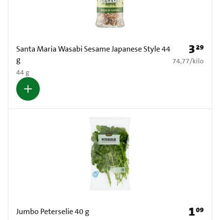
3
29
Prijs: € 3
Santa Maria Wasabi Sesame Japanese Style 44
g
€ 74,77 per kilo
74,77
/
kilo
44 g
1
09
Prijs: € 1
Jumbo Peterselie 40 g